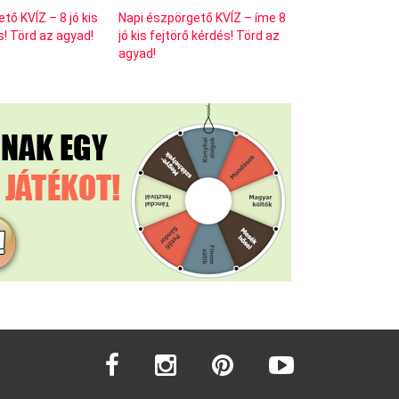
tő KVÍZ – 8 jó kis
Napi észpörgető KVÍZ – íme 8
s! Törd az agyad!
jó kis fejtörő kérdés! Törd az
agyad!
facebook
instagram
pinterest
youtube