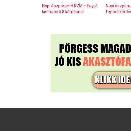
Napi észpörgető KVÍZ – Egy jó
Napi észpörge
kis fejtörő 8 kérdéssel!
fejtörő kérdé