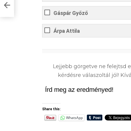
t –
Gáspár Győző
Árpa Attila
0
%
Lejjebb görgetve ne felejtsd 
kérdésre válaszoltál jól! K
Írd meg az eredményed!
Share this:
WhatsApp