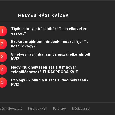
HELYESÍRÁSI KVÍZEK
Tipikus helyesírási hibák! Te is elköveted
ezeket?
Ezeket majdnem mindenki rosszul írja! Te
köztük vagy?
8 helyesírási hiba, amit muszáj elkerülnöd!
KVÍZ
Hogy írjuk helyesen ezt a 8 magyar
településnevet? TUDÁSPRÓBA KVÍZ
LY vagy J? Mind a 8 szót tudod helyesen?
KVÍZ
lési tájékoztató
Küldj be kvízt!
Partnerek
Médiaajánlat