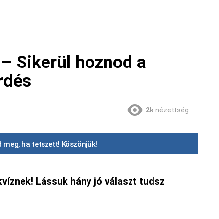
– Sikerül hoznod a
érdés
2k
nézettség
 meg, ha tetszett! Köszönjük!
kvíznek! Lássuk hány jó választ tudsz