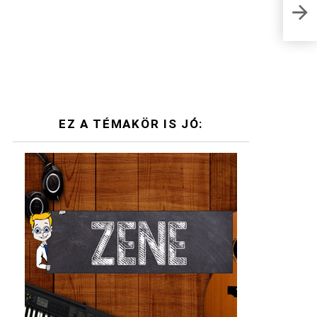
Jóka
vála
EZ A TÉMAKÖR IS JÓ: