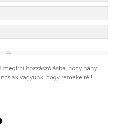
0%
el megírni hozzászólásba, hogy hány
íváncsiak vagyunk, hogy remekeltél!