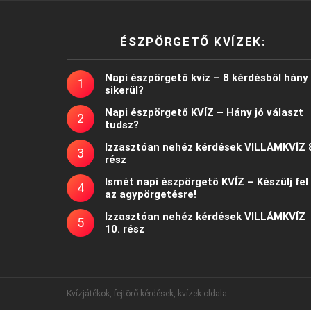
ÉSZPÖRGETŐ KVÍZEK:
Napi észpörgető kvíz – 8 kérdésből hány
sikerül?
Napi észpörgető KVÍZ – Hány jó választ
tudsz?
Izzasztóan nehéz kérdések VILLÁMKVÍZ 
rész
Ismét napi észpörgető KVÍZ – Készülj fel
az agypörgetésre!
Izzasztóan nehéz kérdések VILLÁMKVÍZ
10. rész
Kvízjátékok, fejtörő kérdések, kvízek oldala