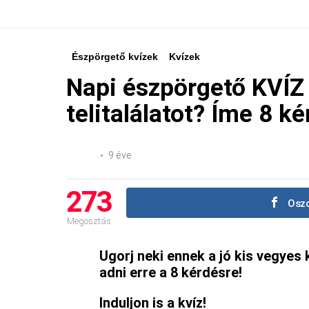
Észpörgető kvízek
Kvízek
Napi észpörgető KVÍZ 
telitalálatot? Íme 8 k
9 éve
273
Oszd
Megosztás
Ugorj neki ennek a jó kis vegyes 
adni erre a 8 kérdésre!
Induljon is a kvíz!