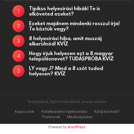
Tipikus helyesírási hibák! Te is
elköveted ezeket?
Ezeket majdnem mindenki rosszul írja!
Te köztük vagy?
8 helyesírási hiba, amit muszáj
elkerülnöd! KVÍZ
Hogy írjuk helyesen ezt a 8 magyar
településnevet? TUDÁSPRÓBA KVÍZ
LY vagy J? Mind a 8 szót tudod
helyesen? KVÍZ
Kvízjátékok, fejtörő kérdések, kvízek oldala
Kapcsolat
Adatkezelési tájékoztató
Küldj be kvízt!
Partnerek
Médiaajánlat
Powered by
WordPress