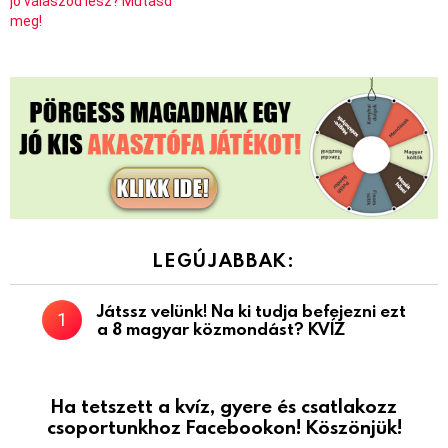
jó válaszod lesz? Mutasd
meg!
LEGÚJABBAK:
Játssz velünk! Na ki tudja befejezni ezt
a 8 magyar közmondást? KVÍZ
Ha tetszett a kvíz, gyere és csatlakozz
csoportunkhoz Facebookon! Köszönjük!