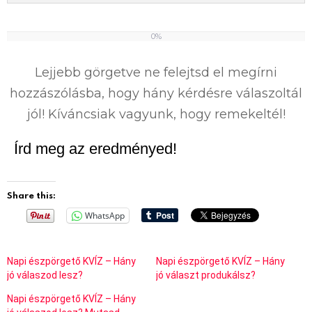
0%
0
%
Lejjebb görgetve ne felejtsd el megírni
hozzászólásba, hogy hány kérdésre válaszoltál
jól! Kíváncsiak vagyunk, hogy remekeltél!
Írd meg az eredményed!
Share this:
WhatsApp
Napi észpörgető KVÍZ – Hány
Napi észpörgető KVÍZ – Hány
jó válaszod lesz?
jó választ produkálsz?
Napi észpörgető KVÍZ – Hány