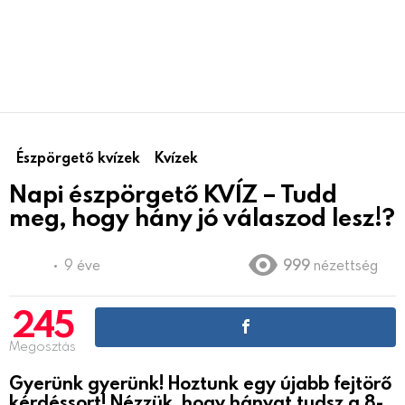
Észpörgető kvízek
Kvízek
Napi észpörgető KVÍZ – Tudd
meg, hogy hány jó válaszod lesz!?
9 éve
999
nézettség
245
Megosztás
Gyerünk gyerünk! Hoztunk egy újabb fejtörő
kérdéssort! Nézzük, hogy hányat tudsz a 8-