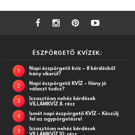
facebook
instagram
pinterest
youtube
ÉSZPÖRGETŐ KVÍZEK:
Napi észpörgető kvíz – 8 kérdésből
hány sikerül?
Napi észpörgető KVÍZ – Hány jó
választ tudsz?
Izzasztóan nehéz kérdések
VILLÁMKVÍZ 8. rész
Ismét napi észpörgető KVÍZ – Készülj
fel az agypörgetésre!
Izzasztóan nehéz kérdések
VILLÁMKVÍZ 10. rész