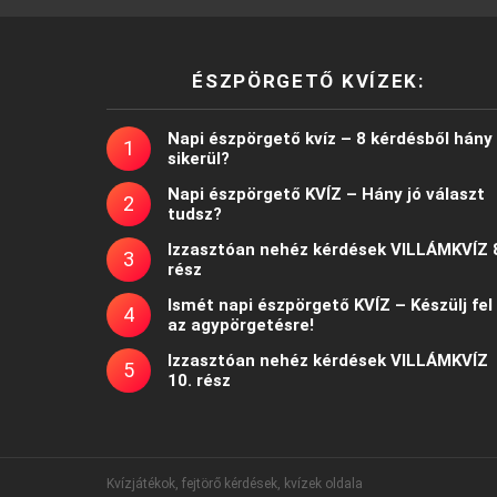
ÉSZPÖRGETŐ KVÍZEK:
Napi észpörgető kvíz – 8 kérdésből hány
sikerül?
Napi észpörgető KVÍZ – Hány jó választ
tudsz?
Izzasztóan nehéz kérdések VILLÁMKVÍZ 
rész
Ismét napi észpörgető KVÍZ – Készülj fel
az agypörgetésre!
Izzasztóan nehéz kérdések VILLÁMKVÍZ
10. rész
Kvízjátékok, fejtörő kérdések, kvízek oldala