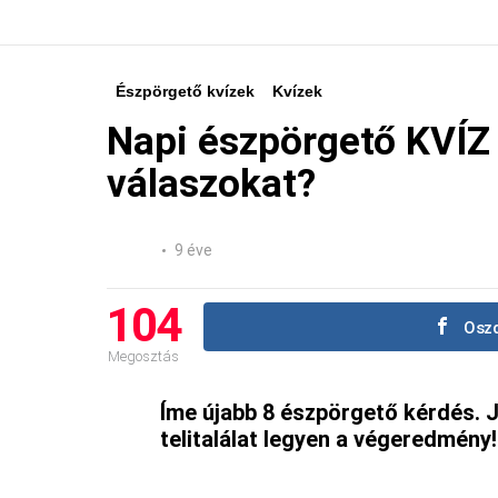
Észpörgető kvízek
Kvízek
Napi észpörgető KVÍZ 
válaszokat?
9 éve
104
Oszd
Megosztás
Íme újabb 8 észpörgető kérdés. J
telitalálat legyen a végeredmény!