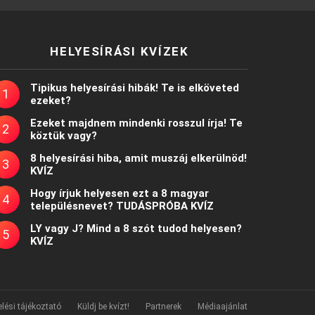
HELYESÍRÁSI KVÍZEK
Tipikus helyesírási hibák! Te is elköveted
ezeket?
Ezeket majdnem mindenki rosszul írja! Te
köztük vagy?
8 helyesírási hiba, amit muszáj elkerülnöd!
KVÍZ
Hogy írjuk helyesen ezt a 8 magyar
településnevet? TUDÁSPRÓBA KVÍZ
LY vagy J? Mind a 8 szót tudod helyesen?
KVÍZ
lési tájékoztató
Küldj be kvízt!
Partnerek
Médiaajánlat