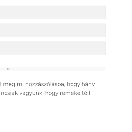
0%
el megírni hozzászólásba, hogy hány
íváncsiak vagyunk, hogy remekeltél!