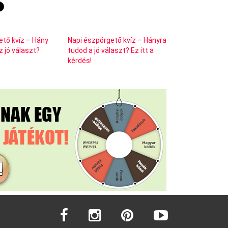
ető kvíz – Hány
Napi észpörgető kvíz – Hányra
 jó választ?
tudod a jó választ? Ez itt a
kérdés!
facebook
instagram
pinterest
youtube