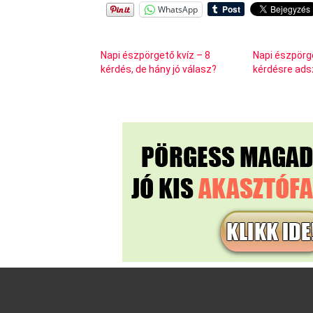
WhatsApp
Napi észpörgető kvíz – 8
Napi észpörg
kérdés, de hány jó válasz?
kérdésre adsz