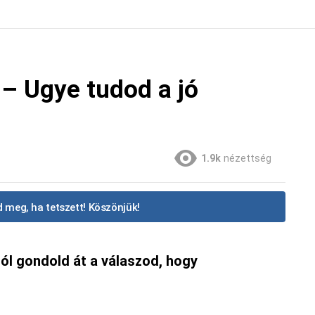
– Ugye tudod a jó
1.9k
nézettség
 meg, ha tetszett! Köszönjük!
ól gondold át a válaszod, hogy