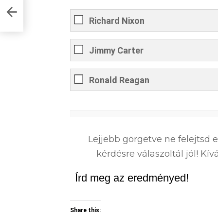
udod
Richard Nixon
Jimmy Carter
Ronald Reagan
0
%
Lejjebb görgetve ne felejtsd 
kérdésre válaszoltál jól! K
Írd meg az eredményed!
Share this: