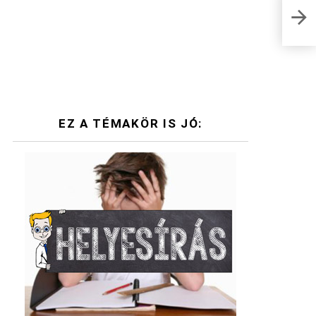
A fe
gyüm
EZ A TÉMAKÖR IS JÓ: