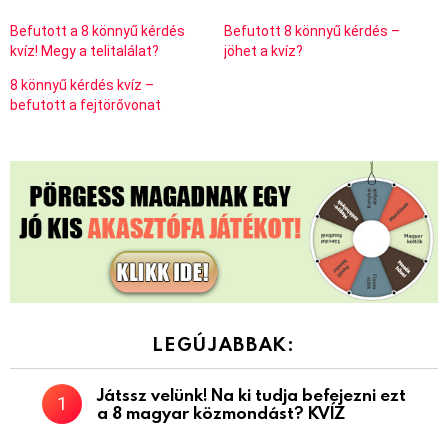
Befutott a 8 könnyű kérdés
Befutott 8 könnyű kérdés –
kvíz! Megy a telitalálat?
jöhet a kvíz?
8 könnyű kérdés kvíz –
befutott a fejtörővonat
LEGÚJABBAK:
Játssz velünk! Na ki tudja befejezni ezt
a 8 magyar közmondást? KVÍZ