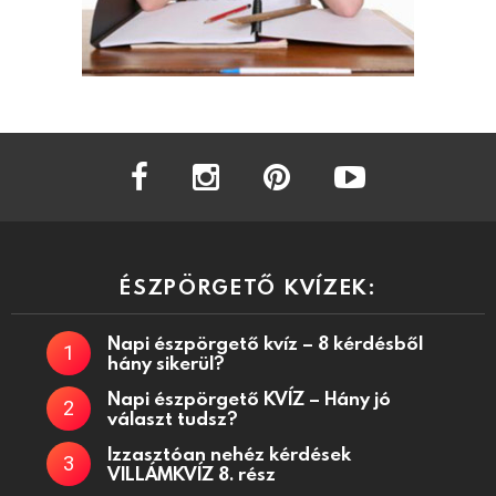
facebook
instagram
pinterest
youtube
ÉSZPÖRGETŐ KVÍZEK:
Napi észpörgető kvíz – 8 kérdésből
hány sikerül?
Napi észpörgető KVÍZ – Hány jó
választ tudsz?
Izzasztóan nehéz kérdések
VILLÁMKVÍZ 8. rész