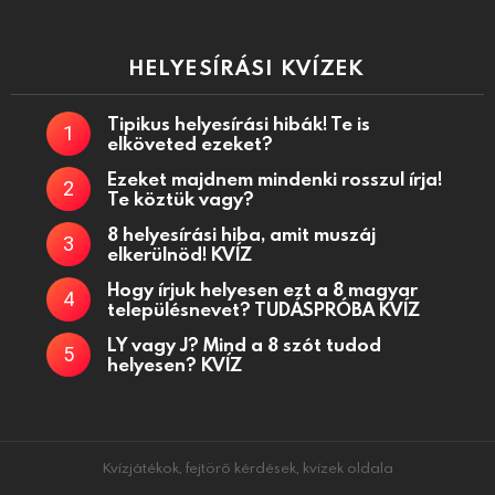
HELYESÍRÁSI KVÍZEK
Tipikus helyesírási hibák! Te is
elköveted ezeket?
Ezeket majdnem mindenki rosszul írja!
Te köztük vagy?
8 helyesírási hiba, amit muszáj
elkerülnöd! KVÍZ
Hogy írjuk helyesen ezt a 8 magyar
településnevet? TUDÁSPRÓBA KVÍZ
LY vagy J? Mind a 8 szót tudod
helyesen? KVÍZ
Kvízjátékok, fejtörő kérdések, kvízek oldala