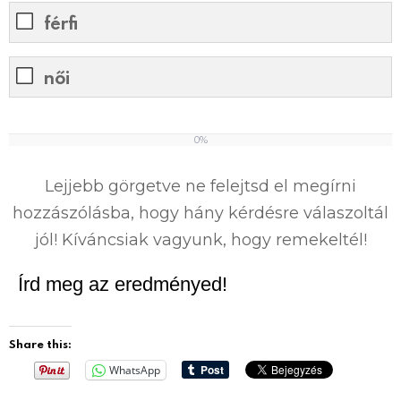
férfi
női
0%
0
%
Lejjebb görgetve ne felejtsd el megírni
hozzászólásba, hogy hány kérdésre válaszoltál
jól! Kíváncsiak vagyunk, hogy remekeltél!
Írd meg az eredményed!
Share this:
WhatsApp