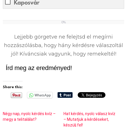
Kaposvár
0%
0
%
Lejjebb görgetve ne felejtsd el megírni
hozzászólásba, hogy hány kérdésre válaszoltál
jól! Kíváncsiak vagyunk, hogy remekeltél!
Írd meg az eredményed!
Share this:
WhatsApp
Négy nap, nyolc kérdés kvíz –
Hat kérdés, nyolc válasz kvíz
megy a telitalálat?
– Mutatjuk a kérdéseket,
készülj fel!