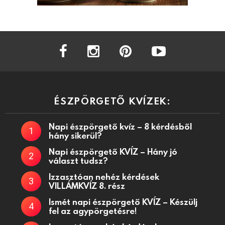
facebook
instagram
pinterest
youtube
ÉSZPÖRGETŐ KVÍZEK:
Napi észpörgető kvíz – 8 kérdésből
hány sikerül?
Napi észpörgető KVÍZ – Hány jó
választ tudsz?
Izzasztóan nehéz kérdések
VILLÁMKVÍZ 8. rész
Ismét napi észpörgető KVÍZ – Készülj
fel az agypörgetésre!