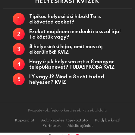
HELYESÍRÁSI KVÍZEK
Tipikus helyesírási hibák! Te is
elköveted ezeket?
Ezeket majdnem mindenki rosszul írja!
Te köztük vagy?
8 helyesírási hiba, amit muszáj
elkerülnöd! KVÍZ
Hogy írjuk helyesen ezt a 8 magyar
településnevet? TUDÁSPRÓBA KVÍZ
LY vagy J? Mind a 8 szót tudod
helyesen? KVÍZ
Kvízjátékok, fejtörő kérdések, kvízek oldala
Kapcsolat
Adatkezelési tájékoztató
Küldj be kvízt!
Partnerek
Médiaajánlat