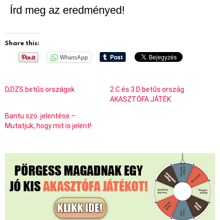
Írd meg az eredményed!
Share this:
WhatsApp
D,DZS betűs országok
2 C és 3 D betűs ország
AKASZTÓFA JÁTÉK
Bantu szó jelentése –
Mutatjuk, hogy mit is jelent!