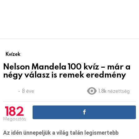
Kvízek
Nelson Mandela 100 kvíz – már a
négy válasz is remek eredmény
8 éve
1.8k
nézettség
182
Megosztás
Az idén ünnepeljük a világ talán legismertebb