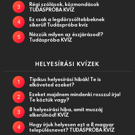
Régi szólások, közmondások
TUDÁSPRÓBA KVÍZ
Ez csak a legdörzsöltebbeknek
sikerül! Tudáspróba kvíz
Nézzük milyen az észjárásod!?
Tudáspróba KVÍZ
HELYESÍRÁSI KVÍZEK
Tipikus helyesírási hibák! Te is
elköveted ezeket?
Ezeket majdnem mindenki rosszul írja!
Te köztük vagy?
8 helyesírási hiba, amit muszáj
elkerülnöd! KVÍZ
Hogy írjuk helyesen ezt a 8 magyar
településnevet? TUDÁSPRÓBA KVÍZ