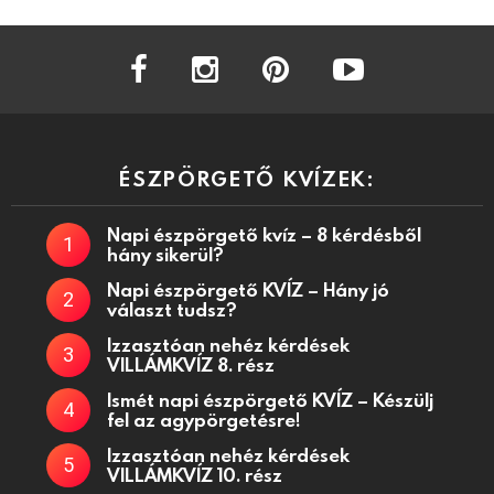
facebook
instagram
pinterest
youtube
ÉSZPÖRGETŐ KVÍZEK:
Napi észpörgető kvíz – 8 kérdésből
hány sikerül?
Napi észpörgető KVÍZ – Hány jó
választ tudsz?
Izzasztóan nehéz kérdések
VILLÁMKVÍZ 8. rész
Ismét napi észpörgető KVÍZ – Készülj
fel az agypörgetésre!
Izzasztóan nehéz kérdések
VILLÁMKVÍZ 10. rész