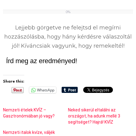
0%
0
%
Lejjebb görgetve ne felejtsd el megírni
hozzászólásba, hogy hány kérdésre válaszoltál
jól! Kíváncsiak vagyunk, hogy remekeltél!
Írd meg az eredményed!
Share this:
WhatsApp
Nemzeti ételek KVÍZ –
Neked sikerül eltalálni az
Gasztronómiában jó vagy?
országot, ha adunk mellé 3
segítséget? Hajrá! KVÍZ
Nemzeti italok kvíze, váljék