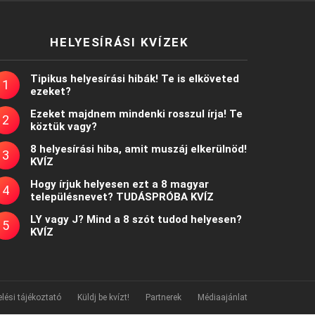
HELYESÍRÁSI KVÍZEK
Tipikus helyesírási hibák! Te is elköveted
ezeket?
Ezeket majdnem mindenki rosszul írja! Te
köztük vagy?
8 helyesírási hiba, amit muszáj elkerülnöd!
KVÍZ
Hogy írjuk helyesen ezt a 8 magyar
településnevet? TUDÁSPRÓBA KVÍZ
LY vagy J? Mind a 8 szót tudod helyesen?
KVÍZ
lési tájékoztató
Küldj be kvízt!
Partnerek
Médiaajánlat