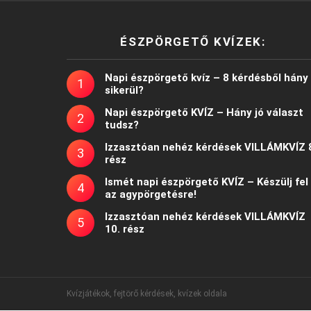
ÉSZPÖRGETŐ KVÍZEK:
Napi észpörgető kvíz – 8 kérdésből hány
sikerül?
Napi észpörgető KVÍZ – Hány jó választ
tudsz?
Izzasztóan nehéz kérdések VILLÁMKVÍZ 
rész
Ismét napi észpörgető KVÍZ – Készülj fel
az agypörgetésre!
Izzasztóan nehéz kérdések VILLÁMKVÍZ
10. rész
Kvízjátékok, fejtörő kérdések, kvízek oldala