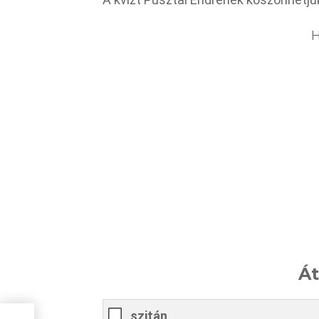
H
Át
szitán