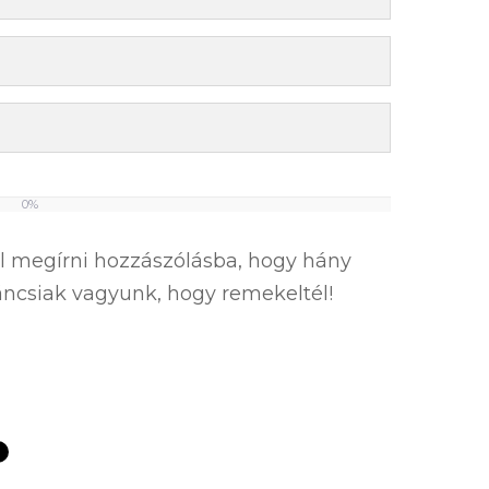
0%
el megírni hozzászólásba, hogy hány
íváncsiak vagyunk, hogy remekeltél!