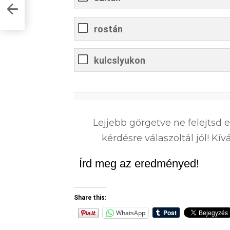
d
rostán
kulcslyukon
0
%
Lejjebb görgetve ne felejtsd 
kérdésre válaszoltál jól! K
Írd meg az eredményed!
Share this:
WhatsApp