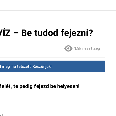
ÍZ – Be tudod fejezni?
1.5k
nézettség
 meg, ha tetszett! Köszönjük!
elét, te pedig fejezd be helyesen!
k!