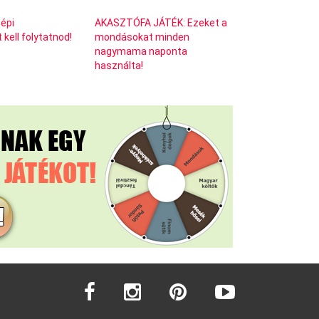
népi
AKASZTÓFA JÁTÉK: Ezeket a
kell folytatnod!
mondásokat minden
nagymama naponta
használta!
facebook
instagram
pinterest
youtube