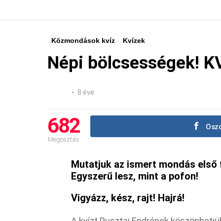
Közmondások kvíz
Kvízek
Népi bölcsességek! KV
8 éve
682
Oszd
Megosztás
Mutatjuk az ismert mondás első f
Egyszerű lesz, mint a pofon!
Vigyázz, kész, rajt! Hajrá!
A kvízt Pusztai Endrének köszönhetjü