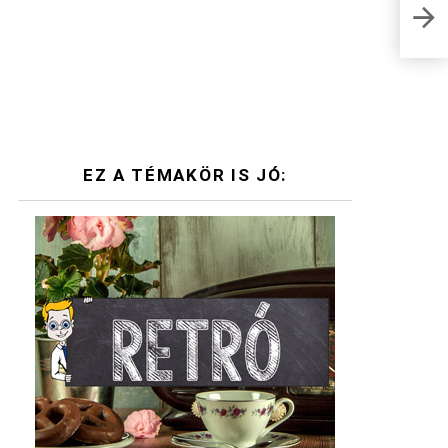
Az e
EZ A TÉMAKÖR IS JÓ: