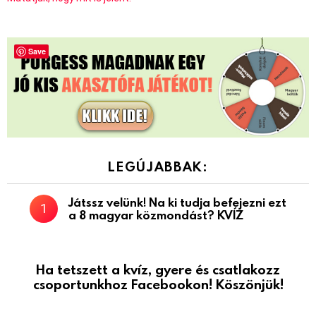
Save
LEGÚJABBAK:
Játssz velünk! Na ki tudja befejezni ezt
a 8 magyar közmondást? KVÍZ
Ha tetszett a kvíz, gyere és csatlakozz
csoportunkhoz Facebookon! Köszönjük!