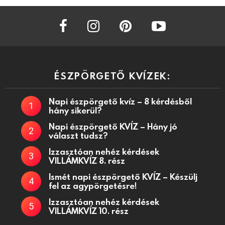
facebook
instagram
pinterest
youtube
ÉSZPÖRGETŐ KVÍZEK:
Napi észpörgető kvíz – 8 kérdésből
hány sikerül?
Napi észpörgető KVÍZ – Hány jó
választ tudsz?
Izzasztóan nehéz kérdések
VILLÁMKVÍZ 8. rész
Ismét napi észpörgető KVÍZ – Készülj
fel az agypörgetésre!
Izzasztóan nehéz kérdések
VILLÁMKVÍZ 10. rész