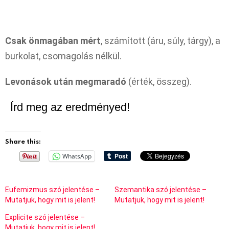
Csak önmagában mért
, számított (áru, súly, tárgy), a
burkolat, csomagolás nélkül.
Levonások után megmaradó
(érték, összeg).
Írd meg az eredményed!
Share this:
WhatsApp
Eufemizmus szó jelentése –
Szemantika szó jelentése –
Mutatjuk, hogy mit is jelent!
Mutatjuk, hogy mit is jelent!
Explicite szó jelentése –
Mutatjuk, hogy mit is jelent!