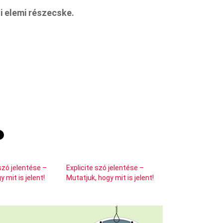
i elemi részecske.
zó jelentése –
Explicite szó jelentése –
 mit is jelent!
Mutatjuk, hogy mit is jelent!