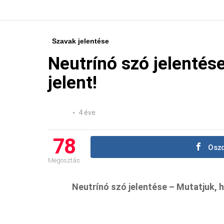
Szavak jelentése
Neutrínó szó jelentése
jelent!
4 éve
78
Oszd
Megosztás
Neutrínó szó jelentése – Mutatjuk, ho