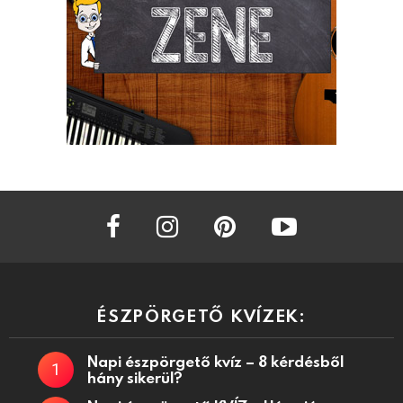
facebook
instagram
pinterest
youtube
ÉSZPÖRGETŐ KVÍZEK:
Napi észpörgető kvíz – 8 kérdésből
hány sikerül?