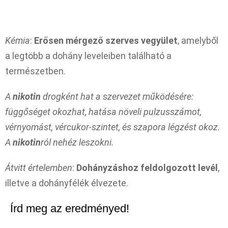
Kémia
:
Erősen mérgező szerves vegyület
, amelyből
a legtöbb a dohány leveleiben található a
természetben.
A
nikotin
drogként hat a szervezet működésére:
függőséget okozhat, hatása növeli pulzusszámot,
vérnyomást, vércukor-szintet, és szapora légzést okoz.
A
nikotin
ról nehéz leszokni.
Átvitt értelemben
:
Dohányzáshoz feldolgozott levél
,
illetve a dohányfélék élvezete.
Írd meg az eredményed!