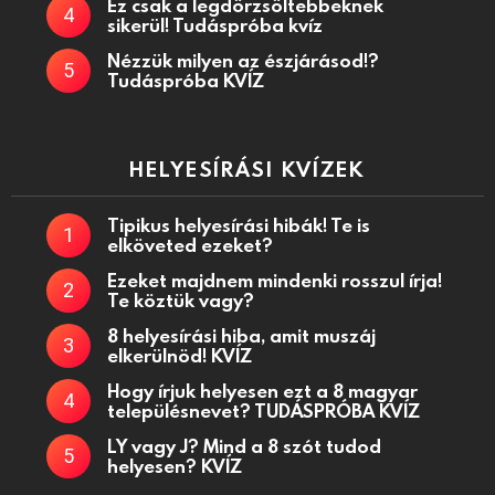
Ez csak a legdörzsöltebbeknek
sikerül! Tudáspróba kvíz
Nézzük milyen az észjárásod!?
Tudáspróba KVÍZ
HELYESÍRÁSI KVÍZEK
Tipikus helyesírási hibák! Te is
elköveted ezeket?
Ezeket majdnem mindenki rosszul írja!
Te köztük vagy?
8 helyesírási hiba, amit muszáj
elkerülnöd! KVÍZ
Hogy írjuk helyesen ezt a 8 magyar
településnevet? TUDÁSPRÓBA KVÍZ
LY vagy J? Mind a 8 szót tudod
helyesen? KVÍZ