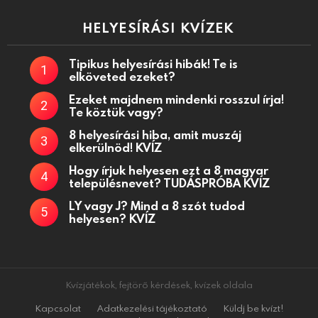
HELYESÍRÁSI KVÍZEK
Tipikus helyesírási hibák! Te is
elköveted ezeket?
Ezeket majdnem mindenki rosszul írja!
Te köztük vagy?
8 helyesírási hiba, amit muszáj
elkerülnöd! KVÍZ
Hogy írjuk helyesen ezt a 8 magyar
településnevet? TUDÁSPRÓBA KVÍZ
LY vagy J? Mind a 8 szót tudod
helyesen? KVÍZ
Kvízjátékok, fejtörő kérdések, kvízek oldala
Kapcsolat
Adatkezelési tájékoztató
Küldj be kvízt!