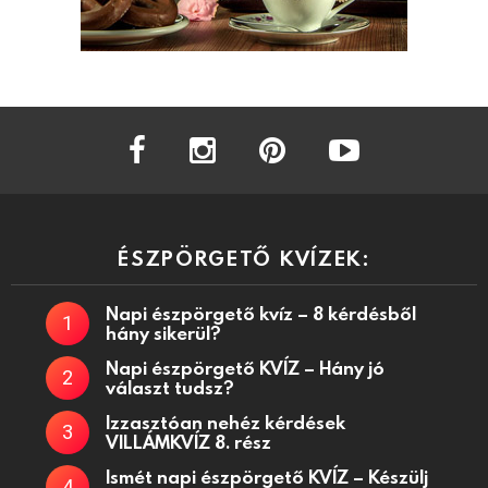
facebook
instagram
pinterest
youtube
ÉSZPÖRGETŐ KVÍZEK:
Napi észpörgető kvíz – 8 kérdésből
hány sikerül?
Napi észpörgető KVÍZ – Hány jó
választ tudsz?
Izzasztóan nehéz kérdések
VILLÁMKVÍZ 8. rész
Ismét napi észpörgető KVÍZ – Készülj