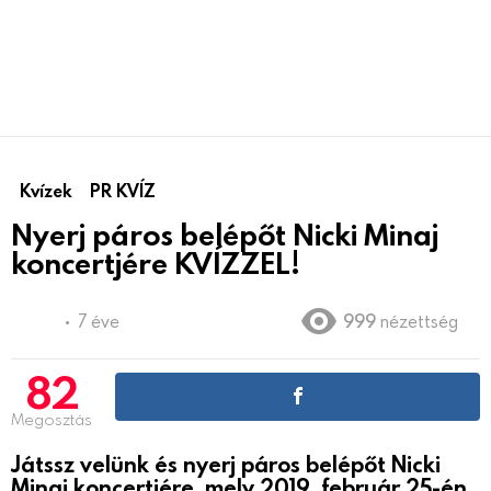
Kvízek
PR KVÍZ
Nyerj páros belépőt Nicki Minaj
koncertjére KVÍZZEL!
7 éve
999
nézettség
82
Megosztás
Játssz velünk és nyerj páros belépőt Nicki
Minaj koncertjére, mely
2019. február 25-én