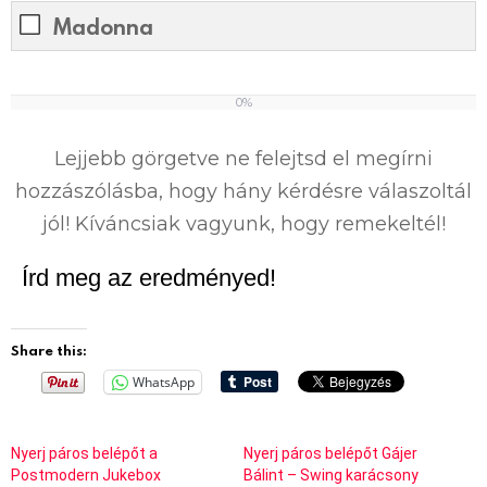
Madonna
0%
0
%
Lejjebb görgetve ne felejtsd el megírni
hozzászólásba, hogy hány kérdésre válaszoltál
jól! Kíváncsiak vagyunk, hogy remekeltél!
Írd meg az eredményed!
Share this:
WhatsApp
Nyerj páros belépőt a
Nyerj páros belépőt Gájer
Postmodern Jukebox
Bálint – Swing karácsony