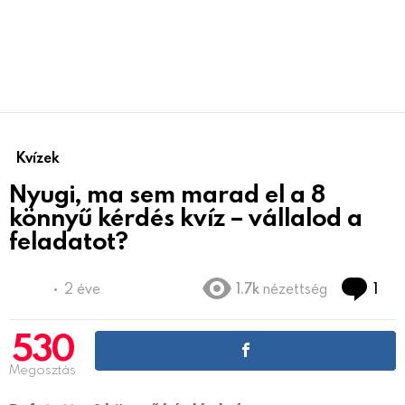
Kvízek
Nyugi, ma sem marad el a 8
könnyű kérdés kvíz – vállalod a
feladatot?
Co
2 éve
1.7k
nézettség
1
530
Megosztás