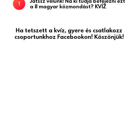
Játssz velünk! Na ki tudja befejezni ezt
a 8 magyar közmondást? KVÍZ
Ha tetszett a kvíz, gyere és csatlakozz
csoportunkhoz Facebookon! Köszönjük!