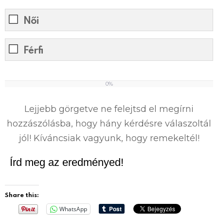
Női
Férfi
0%
0
%
Lejjebb görgetve ne felejtsd el megírni
hozzászólásba, hogy hány kérdésre válaszoltál
jól! Kíváncsiak vagyunk, hogy remekeltél!
Írd meg az eredményed!
Share this:
WhatsApp