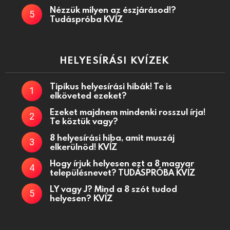
Nézzük milyen az észjárásod!?
Tudáspróba KVÍZ
HELYESÍRÁSI KVÍZEK
Tipikus helyesírási hibák! Te is
elköveted ezeket?
Ezeket majdnem mindenki rosszul írja!
Te köztük vagy?
8 helyesírási hiba, amit muszáj
elkerülnöd! KVÍZ
Hogy írjuk helyesen ezt a 8 magyar
településnevet? TUDÁSPRÓBA KVÍZ
LY vagy J? Mind a 8 szót tudod
helyesen? KVÍZ