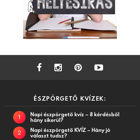
facebook
instagram
pinterest
youtube
ÉSZPÖRGETŐ KVÍZEK:
Napi észpörgető kvíz – 8 kérdésből
hány sikerül?
Napi észpörgető KVÍZ – Hány jó
választ tudsz?