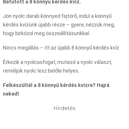
Befutott a 8 könnyű kérdés kvíz.
Jön nyolc darab könnyed fejtörő, indul a könnyű
kérdés kvízünk újabb része – gyere, nézzük meg,
hogy birkózol meg összeállításunkkal.
Nincs megállás – itt az újabb 8 könnyű kérdés kvíz
Érkezik a nyolcasfogat, mutasd a nyolc választ,
reméljük nyolc lesz belőle helyes.
Felkészültél a 8 könnyű kérdés kvízre? Hajrá
neked!
Hirdetés