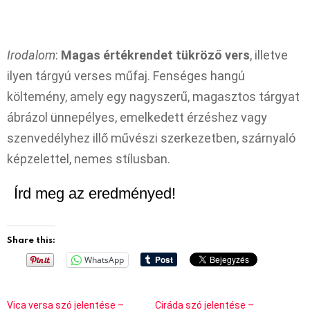
Irodalom
:
Magas értékrendet tükröző vers
, illetve
ilyen tárgyú verses műfaj. Fenséges hangú
költemény, amely egy nagyszerű, magasztos tárgyat
ábrázol ünnepélyes, emelkedett érzéshez vagy
szenvedélyhez illő művészi szerkezetben, szárnyaló
képzelettel, nemes stílusban.
Írd meg az eredményed!
Share this:
WhatsApp
Vica versa szó jelentése –
Ciráda szó jelentése –