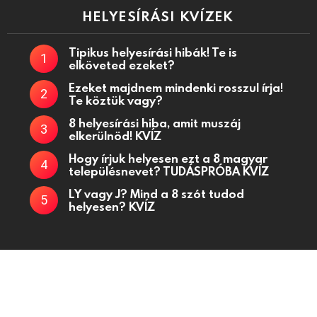
HELYESÍRÁSI KVÍZEK
Tipikus helyesírási hibák! Te is
elköveted ezeket?
Ezeket majdnem mindenki rosszul írja!
Te köztük vagy?
8 helyesírási hiba, amit muszáj
elkerülnöd! KVÍZ
Hogy írjuk helyesen ezt a 8 magyar
településnevet? TUDÁSPRÓBA KVÍZ
LY vagy J? Mind a 8 szót tudod
helyesen? KVÍZ
Kvízjátékok, fejtörő kérdések, kvízek oldala
Kapcsolat
Adatkezelési tájékoztató
Küldj be kvízt!
Partnerek
Médiaajánlat