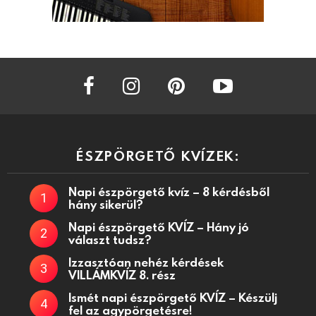
facebook
instagram
pinterest
youtube
ÉSZPÖRGETŐ KVÍZEK:
Napi észpörgető kvíz – 8 kérdésből
hány sikerül?
Napi észpörgető KVÍZ – Hány jó
választ tudsz?
Izzasztóan nehéz kérdések
VILLÁMKVÍZ 8. rész
Ismét napi észpörgető KVÍZ – Készülj
fel az agypörgetésre!