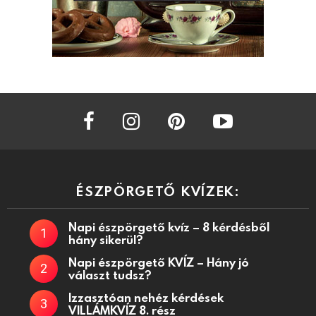
facebook
instagram
pinterest
youtube
ÉSZPÖRGETŐ KVÍZEK:
Napi észpörgető kvíz – 8 kérdésből
hány sikerül?
Napi észpörgető KVÍZ – Hány jó
választ tudsz?
Izzasztóan nehéz kérdések
VILLÁMKVÍZ 8. rész