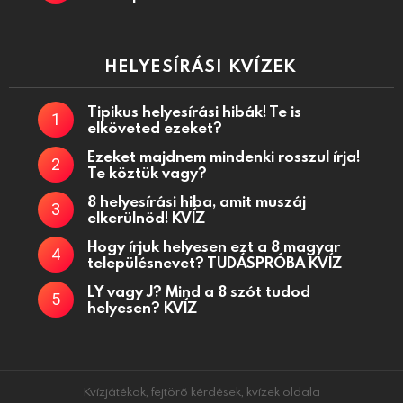
HELYESÍRÁSI KVÍZEK
Tipikus helyesírási hibák! Te is
elköveted ezeket?
Ezeket majdnem mindenki rosszul írja!
Te köztük vagy?
8 helyesírási hiba, amit muszáj
elkerülnöd! KVÍZ
Hogy írjuk helyesen ezt a 8 magyar
településnevet? TUDÁSPRÓBA KVÍZ
LY vagy J? Mind a 8 szót tudod
helyesen? KVÍZ
Kvízjátékok, fejtörő kérdések, kvízek oldala