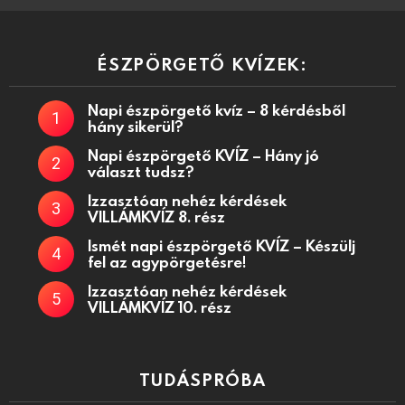
ÉSZPÖRGETŐ KVÍZEK:
Napi észpörgető kvíz – 8 kérdésből
hány sikerül?
Napi észpörgető KVÍZ – Hány jó
választ tudsz?
Izzasztóan nehéz kérdések
VILLÁMKVÍZ 8. rész
Ismét napi észpörgető KVÍZ – Készülj
fel az agypörgetésre!
Izzasztóan nehéz kérdések
VILLÁMKVÍZ 10. rész
TUDÁSPRÓBA