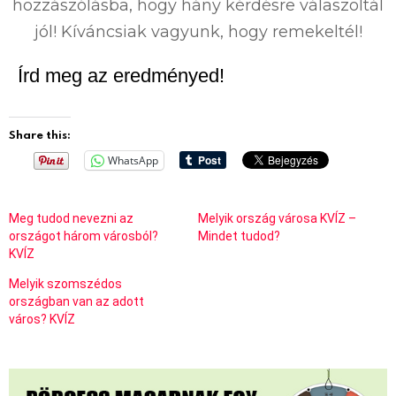
hozzászólásba, hogy hány kérdésre válaszoltál
jól! Kíváncsiak vagyunk, hogy remekeltél!
Írd meg az eredményed!
Share this:
WhatsApp
Meg tudod nevezni az
Melyik ország városa KVÍZ –
országot három városból?
Mindet tudod?
KVÍZ
Melyik szomszédos
országban van az adott
város? KVÍZ