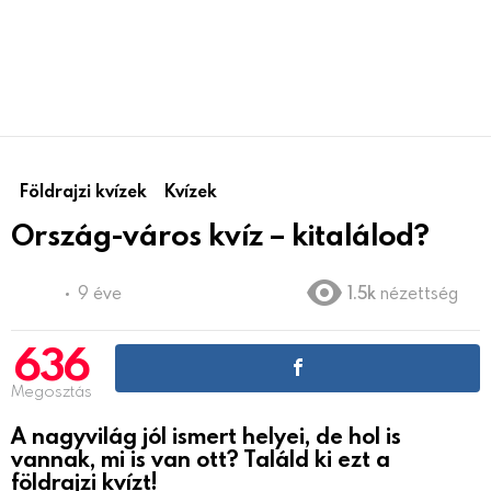
Földrajzi kvízek
Kvízek
Ország-város kvíz – kitalálod?
9 éve
1.5k
nézettség
636
Megosztás
A nagyvilág jól ismert helyei, de hol is
vannak, mi is van ott? Találd ki ezt a
földrajzi kvízt!