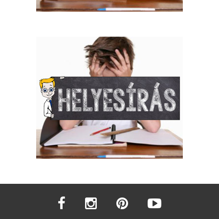
facebook
instagram
pinterest
youtube