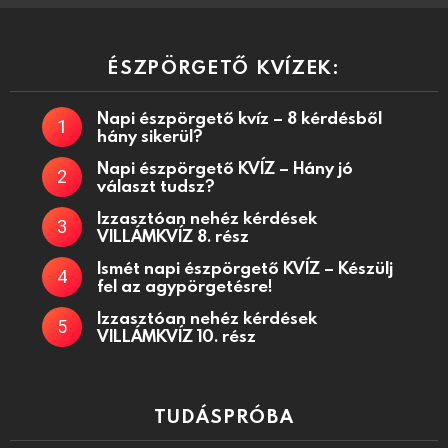
ÉSZPÖRGETŐ KVÍZEK:
Napi észpörgető kvíz – 8 kérdésből
hány sikerül?
Napi észpörgető KVÍZ – Hány jó
választ tudsz?
Izzasztóan nehéz kérdések
VILLÁMKVÍZ 8. rész
Ismét napi észpörgető KVÍZ – Készülj
fel az agypörgetésre!
Izzasztóan nehéz kérdések
VILLÁMKVÍZ 10. rész
TUDÁSPRÓBA