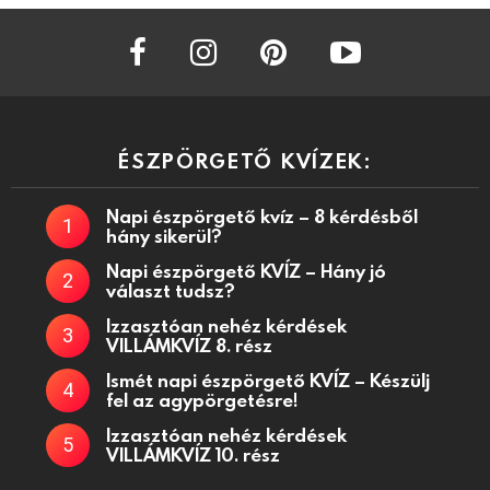
facebook
instagram
pinterest
youtube
ÉSZPÖRGETŐ KVÍZEK:
Napi észpörgető kvíz – 8 kérdésből
hány sikerül?
Napi észpörgető KVÍZ – Hány jó
választ tudsz?
Izzasztóan nehéz kérdések
VILLÁMKVÍZ 8. rész
Ismét napi észpörgető KVÍZ – Készülj
fel az agypörgetésre!
Izzasztóan nehéz kérdések
VILLÁMKVÍZ 10. rész