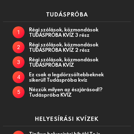
TUDÁSPRÓBA
Régi szólások, közmondások
TUDÁSPRÓBA KVÍZ 3 rész
Régi szólások, közmondások
TUDÁSPRÓBA KVÍZ 2 rész
Régi szólások, közmondások
TUDÁSPRÓBA KVÍZ
Ez csak a legdörzsöltebbeknek
sikerül! Tudáspróba kvíz
Nézzük milyen az észjárásod!?
Tudáspróba KVÍZ
HELYESÍRÁSI KVÍZEK
Tipikus helyesírási hibák! Te is