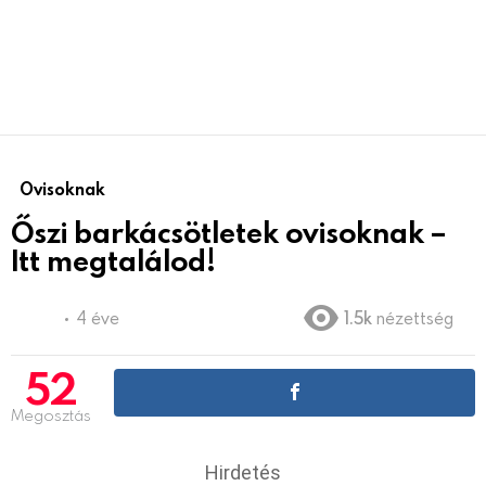
Ovisoknak
Őszi barkácsötletek ovisoknak –
Itt megtalálod!
4 éve
1.5k
nézettség
52
Megosztás
Hirdetés