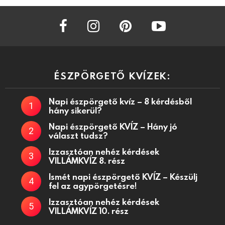
facebook
instagram
pinterest
youtube
ÉSZPÖRGETŐ KVÍZEK:
Napi észpörgető kvíz – 8 kérdésből
hány sikerül?
Napi észpörgető KVÍZ – Hány jó
választ tudsz?
Izzasztóan nehéz kérdések
VILLÁMKVÍZ 8. rész
Ismét napi észpörgető KVÍZ – Készülj
fel az agypörgetésre!
Izzasztóan nehéz kérdések
VILLÁMKVÍZ 10. rész