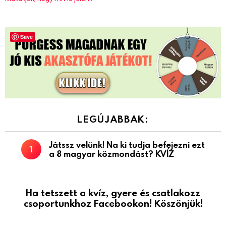
Save
LEGÚJABBAK:
Játssz velünk! Na ki tudja befejezni ezt
a 8 magyar közmondást? KVÍZ
Ha tetszett a kvíz, gyere és csatlakozz
csoportunkhoz Facebookon! Köszönjük!