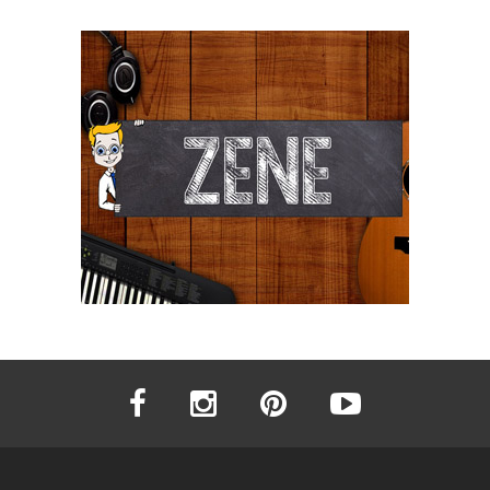
facebook
instagram
pinterest
youtube