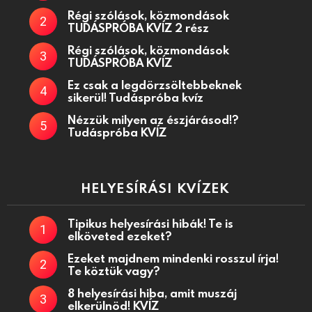
Régi szólások, közmondások
TUDÁSPRÓBA KVÍZ 2 rész
Régi szólások, közmondások
TUDÁSPRÓBA KVÍZ
Ez csak a legdörzsöltebbeknek
sikerül! Tudáspróba kvíz
Nézzük milyen az észjárásod!?
Tudáspróba KVÍZ
HELYESÍRÁSI KVÍZEK
Tipikus helyesírási hibák! Te is
elköveted ezeket?
Ezeket majdnem mindenki rosszul írja!
Te köztük vagy?
8 helyesírási hiba, amit muszáj
elkerülnöd! KVÍZ