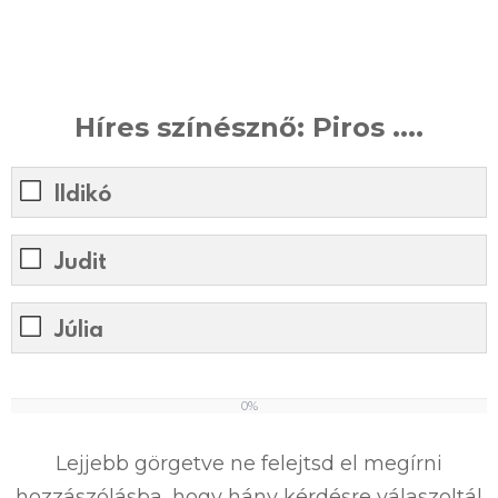
Híres színésznő: Piros ....
Ildikó
Judit
Júlia
0%
0
%
Lejjebb görgetve ne felejtsd el megírni
hozzászólásba, hogy hány kérdésre válaszoltál