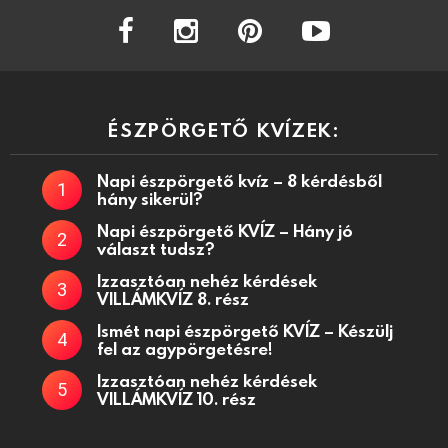
facebook
instagram
pinterest
youtube
ÉSZPÖRGETŐ KVÍZEK:
Napi észpörgető kvíz – 8 kérdésből
hány sikerül?
Napi észpörgető KVÍZ – Hány jó
választ tudsz?
Izzasztóan nehéz kérdések
VILLÁMKVÍZ 8. rész
Ismét napi észpörgető KVÍZ – Készülj
fel az agypörgetésre!
Izzasztóan nehéz kérdések
VILLÁMKVÍZ 10. rész