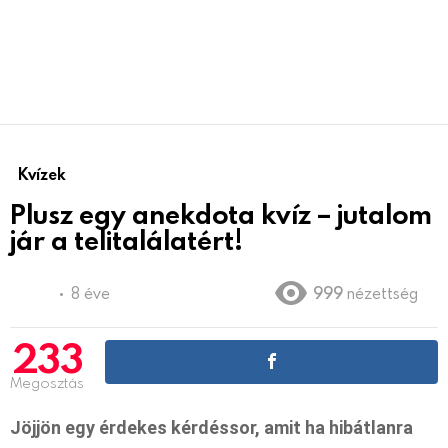
Kvízek
Plusz egy anekdota kvíz – jutalom
jár a telitalálatért!
8 éve
999
nézettség
233
Megosztás
Jöjjön egy érdekes kérdéssor, amit ha hibátlanra