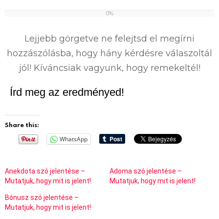
0%
0
%
Lejjebb görgetve ne felejtsd el megírni
hozzászólásba, hogy hány kérdésre válaszoltál
jól! Kíváncsiak vagyunk, hogy remekeltél!
Írd meg az eredményed!
Share this:
WhatsApp
Anekdota szó jelentése –
Adoma szó jelentése –
Mutatjuk, hogy mit is jelent!
Mutatjuk, hogy mit is jelent!
Bónusz szó jelentése –
Mutatjuk, hogy mit is jelent!