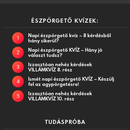
ÉSZPÖRGETŐ KVÍZEK:
Napi észpörgető kvíz – 8 kérdésből
hány sikerül?
Napi észpörgető KVÍZ – Hány jó
választ tudsz?
Izzasztóan nehéz kérdések
VILLÁMKVÍZ 8. rész
Ismét napi észpörgető KVÍZ – Készülj
fel az agypörgetésre!
Izzasztóan nehéz kérdések
VILLÁMKVÍZ 10. rész
TUDÁSPRÓBA