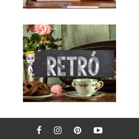
facebook
instagram
pinterest
youtube