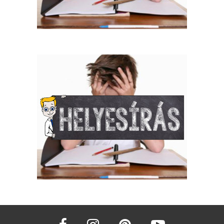
facebook
instagram
pinterest
youtube