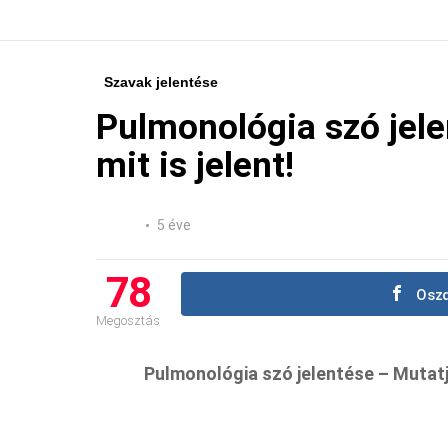
Szavak jelentése
Pulmonológia szó jele
mit is jelent!
5 éve
78
Oszd
Megosztás
Pulmonológia szó jelentése – Mutatju