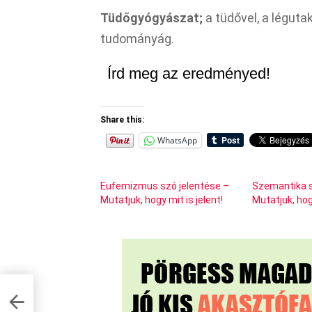
Tüdőgyógyászat;
a tüdővel, a légut
tudományág.
Írd meg az eredményed!
Share this:
WhatsApp
Eufemizmus szó jelentése –
Szemantika s
Mutatjuk, hogy mit is jelent!
Mutatjuk, hogy
juk,