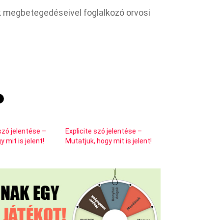
ak megbetegedéseivel foglalkozó orvosi
zó jelentése –
Explicite szó jelentése –
 mit is jelent!
Mutatjuk, hogy mit is jelent!