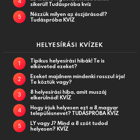
sikerül! Tudáspróba kvíz
Nézzük milyen az észjárásod!?
Tudáspróba KVÍZ
HELYESÍRÁSI KVÍZEK
Tipikus helyesírási hibák! Te is
elköveted ezeket?
Ezeket majdnem mindenki rosszul írja!
Te köztük vagy?
8 helyesírási hiba, amit muszáj
elkerülnöd! KVÍZ
Hogy írjuk helyesen ezt a 8 magyar
településnevet? TUDÁSPRÓBA KVÍZ
LY vagy J? Mind a 8 szót tudod
helyesen? KVÍZ