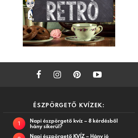
facebook
instagram
pinterest
youtube
ÉSZPÖRGETŐ KVÍZEK:
Napi észpörgető kvíz – 8 kérdésből
hány sikerül?
Napi észpörgető KVÍZ – Hány jó