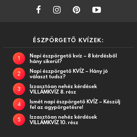
facebook
instagram
pinterest
youtube
ÉSZPÖRGETŐ KVÍZEK:
Napi észpörgető kvíz – 8 kérdésből
hány sikerül?
Napi észpörgető KVÍZ – Hány jó
választ tudsz?
Izzasztóan nehéz kérdések
VILLÁMKVÍZ 8. rész
Ismét napi észpörgető KVÍZ – Készülj
fel az agypörgetésre!
Izzasztóan nehéz kérdések
VILLÁMKVÍZ 10. rész