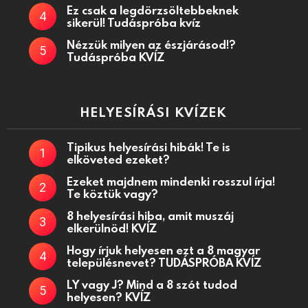
Ez csak a legdörzsöltebbeknek
sikerül! Tudáspróba kvíz
Nézzük milyen az észjárásod!?
Tudáspróba KVÍZ
HELYESÍRÁSI KVÍZEK
Tipikus helyesírási hibák! Te is
elköveted ezeket?
Ezeket majdnem mindenki rosszul írja!
Te köztük vagy?
8 helyesírási hiba, amit muszáj
elkerülnöd! KVÍZ
Hogy írjuk helyesen ezt a 8 magyar
településnevet? TUDÁSPRÓBA KVÍZ
LY vagy J? Mind a 8 szót tudod
helyesen? KVÍZ