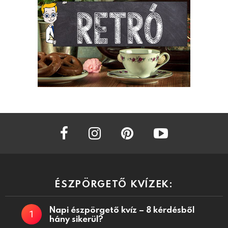
facebook
instagram
pinterest
youtube
ÉSZPÖRGETŐ KVÍZEK:
Napi észpörgető kvíz – 8 kérdésből
hány sikerül?