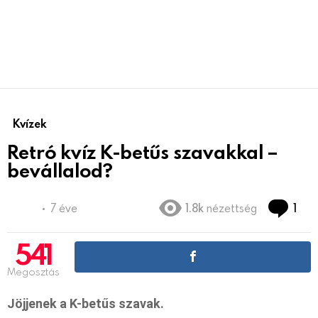
Kvízek
Retró kvíz K-betűs szavakkal –
bevállalod?
Co
7 éve
1.8k
nézettség
1
541
Megosztás
Jöjjenek a K-betűs szavak.