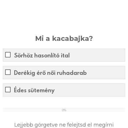
Mi a kacabajka?
Sörhöz hasonlító ital
Derékig érő női ruhadarab
Édes sütemény
0%
0
%
Lejjebb görgetve ne felejtsd el megírni