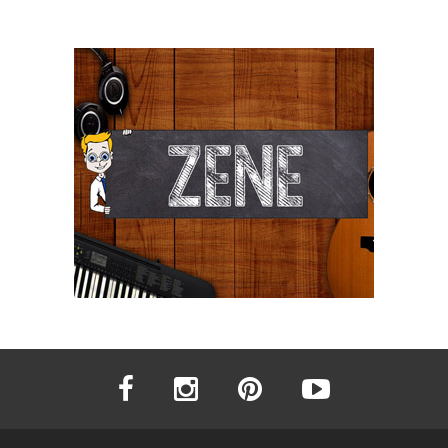
facebook
instagram
pinterest
youtube