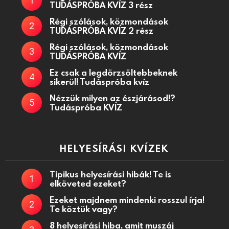
TUDÁSPRÓBA KVÍZ 3 rész
Régi szólások, közmondások
TUDÁSPRÓBA KVÍZ 2 rész
Régi szólások, közmondások
TUDÁSPRÓBA KVÍZ
Ez csak a legdörzsöltebbeknek
sikerül! Tudáspróba kvíz
Nézzük milyen az észjárásod!?
Tudáspróba KVÍZ
HELYESÍRÁSI KVÍZEK
Tipikus helyesírási hibák! Te is
elköveted ezeket?
Ezeket majdnem mindenki rosszul írja!
Te köztük vagy?
8 helyesírási hiba, amit muszáj