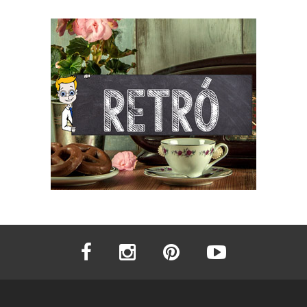
facebook
instagram
pinterest
youtube