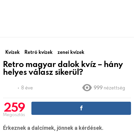
Kvízek
Retró kvízek
zenei kvízek
Retro magyar dalok kvíz – hány
helyes válasz sikerül?
8 éve
999
nézettség
259
Megosztás
Érkeznek a dalcímek, jönnek a kérdések.