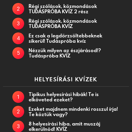
Régi szólások, közmondások
TUDÁSPRÓBA KVÍZ 2 rész
Régi szólások, közmondások
TUDÁSPRÓBA KVÍZ
Ez csak a legdörzsöltebbeknek
sikerül! Tudáspróba kvíz
Nézzük milyen az észjárásod!?
Tudáspróba KVÍZ
HELYESÍRÁSI KVÍZEK
Tipikus helyesírási hibák! Te is
elköveted ezeket?
Ezeket majdnem mindenki rosszul írja!
Te köztük vagy?
8 helyesírási hiba, amit muszáj
elkerülnöd! KVÍZ