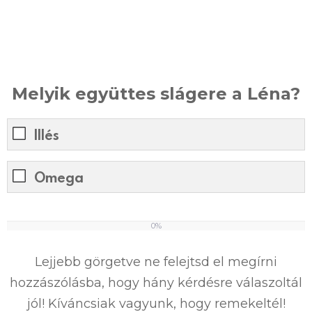
Melyik együttes slágere a Léna?
Illés
Omega
0%
0
%
Lejjebb görgetve ne felejtsd el megírni
hozzászólásba, hogy hány kérdésre válaszoltál
jól! Kíváncsiak vagyunk, hogy remekeltél!