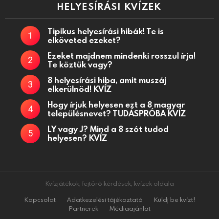
HELYESÍRÁSI KVÍZEK
Tipikus helyesírási hibák! Te is
elköveted ezeket?
Ezeket majdnem mindenki rosszul írja!
Te köztük vagy?
8 helyesírási hiba, amit muszáj
elkerülnöd! KVÍZ
Hogy írjuk helyesen ezt a 8 magyar
településnevet? TUDÁSPRÓBA KVÍZ
LY vagy J? Mind a 8 szót tudod
helyesen? KVÍZ
Kvízjátékok, fejtörő kérdések, kvízek oldala
Kapcsolat
Adatkezelési tájékoztató
Küldj be kvízt!
Partnerek
Médiaajánlat