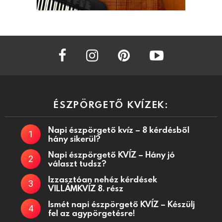
facebook
instagram
pinterest
youtube
ÉSZPÖRGETŐ KVÍZEK:
Napi észpörgető kvíz – 8 kérdésből
hány sikerül?
Napi észpörgető KVÍZ – Hány jó
választ tudsz?
Izzasztóan nehéz kérdések
VILLÁMKVÍZ 8. rész
Ismét napi észpörgető KVÍZ – Készülj
fel az agypörgetésre!