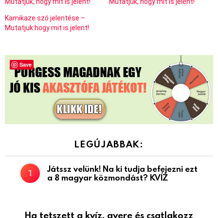
Mutatjuk, hogy mit is jelent!
Mutatjuk, hogy mit is jelent!
Kamikaze szó jelentése –
Mutatjuk hogy mit is jelent!
Save
LEGÚJABBAK:
Játssz velünk! Na ki tudja befejezni ezt
a 8 magyar közmondást? KVÍZ
Ha tetszett a kvíz, gyere és csatlakozz