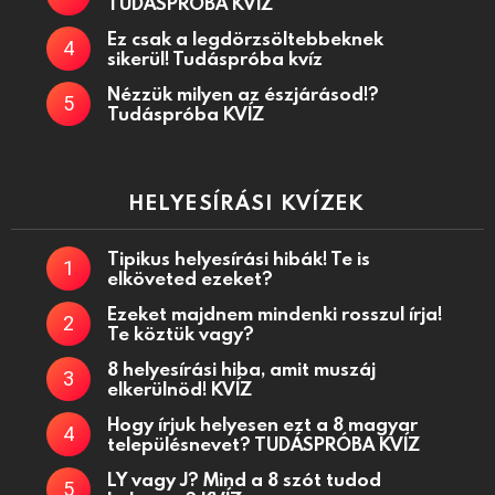
TUDÁSPRÓBA KVÍZ
Ez csak a legdörzsöltebbeknek
sikerül! Tudáspróba kvíz
Nézzük milyen az észjárásod!?
Tudáspróba KVÍZ
HELYESÍRÁSI KVÍZEK
Tipikus helyesírási hibák! Te is
elköveted ezeket?
Ezeket majdnem mindenki rosszul írja!
Te köztük vagy?
8 helyesírási hiba, amit muszáj
elkerülnöd! KVÍZ
Hogy írjuk helyesen ezt a 8 magyar
településnevet? TUDÁSPRÓBA KVÍZ
LY vagy J? Mind a 8 szót tudod