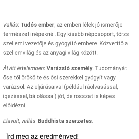
Vallás
:
Tudós ember
; az emberi lélek jó ismerője
természeti népeknél. Egy kisebb népcsoport, törzs
szellemi vezetője és gyógyító embere. Közvetítő a
szellemvilág és az anyagi világ között.
Átvitt értelemben
:
Varázsló személy
. Tudományát
őseitől örökölte és ősi szerekkel gyógyít vagy
varázsol. Az eljárásaival (például ráolvasással,
igézéssel, bájolással) jót, de rosszat is képes
előidézni.
Elavult, vallás
:
Buddhista szerzetes
.
Írd meg az eredményed!