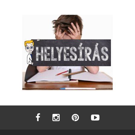
facebook
instagram
pinterest
youtube