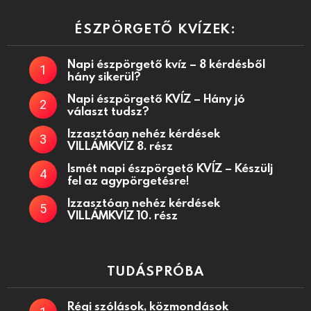
ÉSZPÖRGETŐ KVÍZEK:
Napi észpörgető kvíz – 8 kérdésből
hány sikerül?
Napi észpörgető KVÍZ – Hány jó
választ tudsz?
Izzasztóan nehéz kérdések
VILLÁMKVÍZ 8. rész
Ismét napi észpörgető KVÍZ – Készülj
fel az agypörgetésre!
Izzasztóan nehéz kérdések
VILLÁMKVÍZ 10. rész
TUDÁSPRÓBA
Régi szólások, közmondások