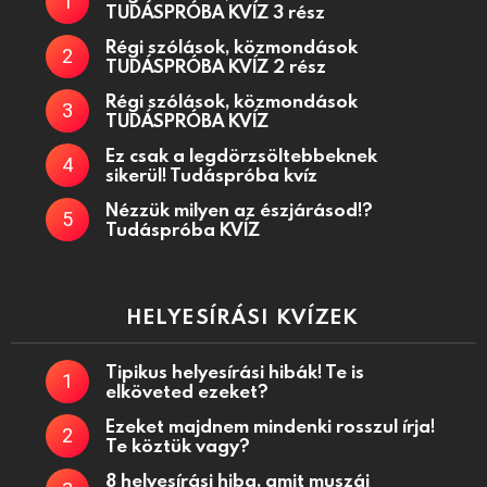
TUDÁSPRÓBA KVÍZ 3 rész
Régi szólások, közmondások
TUDÁSPRÓBA KVÍZ 2 rész
Régi szólások, közmondások
TUDÁSPRÓBA KVÍZ
Ez csak a legdörzsöltebbeknek
sikerül! Tudáspróba kvíz
Nézzük milyen az észjárásod!?
Tudáspróba KVÍZ
HELYESÍRÁSI KVÍZEK
Tipikus helyesírási hibák! Te is
elköveted ezeket?
Ezeket majdnem mindenki rosszul írja!
Te köztük vagy?
8 helyesírási hiba, amit muszáj