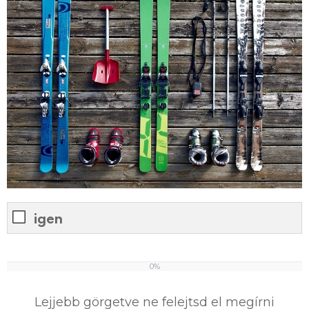
igen
0%
0
%
Lejjebb görgetve ne felejtsd el megírni