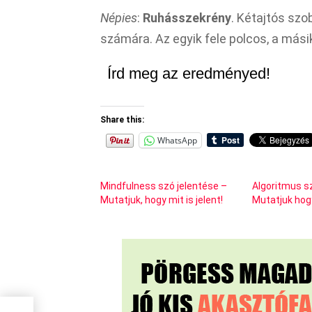
Népies
:
Ruhásszekrény
. Kétajtós sz
számára. Az egyik fele polcos, a mási
Írd meg az eredményed!
Share this:
WhatsApp
Mindfulness szó jelentése –
Algoritmus s
Mutatjuk, hogy mit is jelent!
Mutatjuk hogy