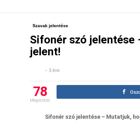
Szavak jelentése
Sifonér szó jelentése 
jelent!
5 éve
78
Oszd
Megosztás
Sifonér szó jelentése – Mutatjuk, hog