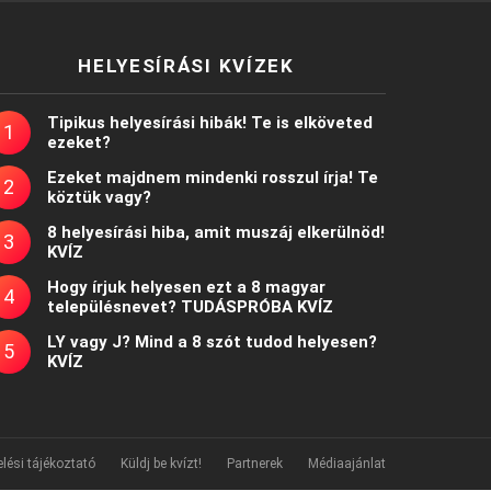
HELYESÍRÁSI KVÍZEK
Tipikus helyesírási hibák! Te is elköveted
ezeket?
Ezeket majdnem mindenki rosszul írja! Te
köztük vagy?
8 helyesírási hiba, amit muszáj elkerülnöd!
KVÍZ
Hogy írjuk helyesen ezt a 8 magyar
településnevet? TUDÁSPRÓBA KVÍZ
LY vagy J? Mind a 8 szót tudod helyesen?
KVÍZ
lési tájékoztató
Küldj be kvízt!
Partnerek
Médiaajánlat