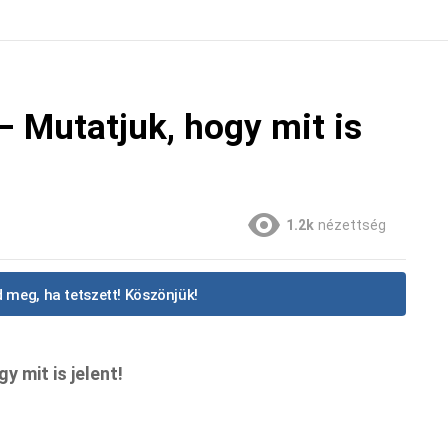
– Mutatjuk, hogy mit is
1.2k
nézettség
 meg, ha tetszett! Köszönjük!
y mit is jelent!