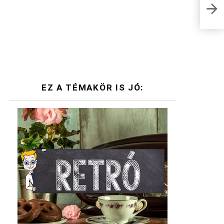
Empa
hogy
EZ A TÉMAKÖR IS JÓ: