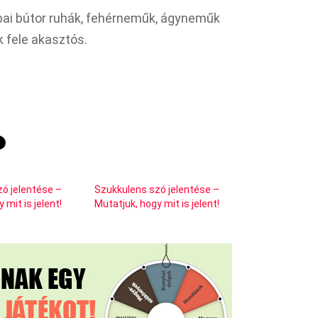
obai bútor ruhák, fehérneműk, ágyneműk
k fele akasztós.
zó jelentése –
Szukkulens szó jelentése –
 mit is jelent!
Mutatjuk, hogy mit is jelent!