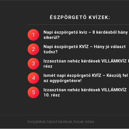
ÉSZPÖRGETŐ KVÍZEK:
Napi észpörgető kvíz – 8 kérdésből hány
sikerül?
Napi észpörgető KVÍZ – Hány jó választ
tudsz?
Izzasztóan nehéz kérdések VILLÁMKVÍZ 
rész
Ismét napi észpörgető KVÍZ – Készülj fel
az agypörgetésre!
Izzasztóan nehéz kérdések VILLÁMKVÍZ
10. rész
Kvízjátékok, fejtörő kérdések, kvízek oldala