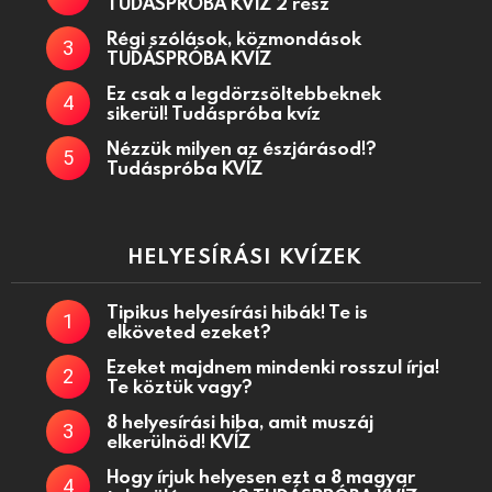
TUDÁSPRÓBA KVÍZ 2 rész
Régi szólások, közmondások
TUDÁSPRÓBA KVÍZ
Ez csak a legdörzsöltebbeknek
sikerül! Tudáspróba kvíz
Nézzük milyen az észjárásod!?
Tudáspróba KVÍZ
HELYESÍRÁSI KVÍZEK
Tipikus helyesírási hibák! Te is
elköveted ezeket?
Ezeket majdnem mindenki rosszul írja!
Te köztük vagy?
8 helyesírási hiba, amit muszáj
elkerülnöd! KVÍZ
Hogy írjuk helyesen ezt a 8 magyar