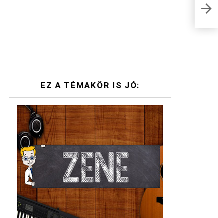
Otel
mit i
EZ A TÉMAKÖR IS JÓ: