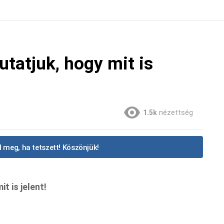
utatjuk, hogy mit is
1.5k
nézettség
 meg, ha tetszett! Köszönjük!
t is jelent!