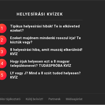
HELYESÍRÁSI KVÍZEK
Tipikus helyesírási hibák! Te is elköveted
ezeket?
Ezeket majdnem mindenki rosszul írja! Te
köztük vagy?
8 helyesírási hiba, amit muszáj elkerülnöd!
KVÍZ
Hogy írjuk helyesen ezt a 8 magyar
településnevet? TUDÁSPRÓBA KVÍZ
LY vagy J? Mind a 8 szót tudod helyesen?
KVÍZ
lési tájékoztató
Küldj be kvízt!
Partnerek
Médiaajánlat