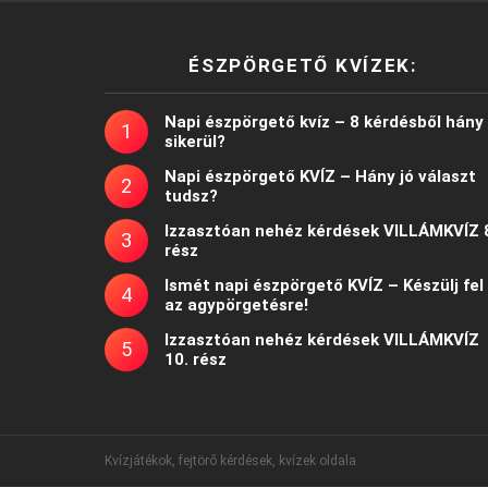
ÉSZPÖRGETŐ KVÍZEK:
Napi észpörgető kvíz – 8 kérdésből hány
sikerül?
Napi észpörgető KVÍZ – Hány jó választ
tudsz?
Izzasztóan nehéz kérdések VILLÁMKVÍZ 
rész
Ismét napi észpörgető KVÍZ – Készülj fel
az agypörgetésre!
Izzasztóan nehéz kérdések VILLÁMKVÍZ
10. rész
Kvízjátékok, fejtörő kérdések, kvízek oldala