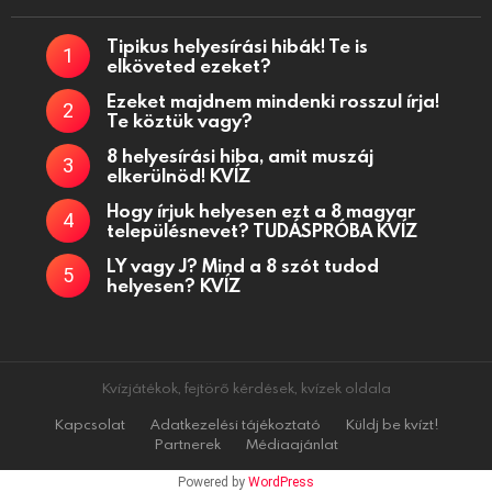
Tipikus helyesírási hibák! Te is
elköveted ezeket?
Ezeket majdnem mindenki rosszul írja!
Te köztük vagy?
8 helyesírási hiba, amit muszáj
elkerülnöd! KVÍZ
Hogy írjuk helyesen ezt a 8 magyar
településnevet? TUDÁSPRÓBA KVÍZ
LY vagy J? Mind a 8 szót tudod
helyesen? KVÍZ
Kvízjátékok, fejtörő kérdések, kvízek oldala
Kapcsolat
Adatkezelési tájékoztató
Küldj be kvízt!
Partnerek
Médiaajánlat
Powered by
WordPress