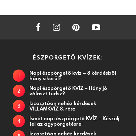
facebook
instagram
pinterest
youtube
ÉSZPÖRGETŐ KVÍZEK:
Napi észpörgető kvíz – 8 kérdésből
hány sikerül?
Napi észpörgető KVÍZ – Hány jó
választ tudsz?
Izzasztóan nehéz kérdések
VILLÁMKVÍZ 8. rész
Ismét napi észpörgető KVÍZ – Készülj
fel az agypörgetésre!
Izzasztóan nehéz kérdések