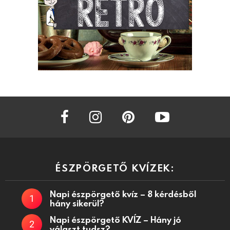
facebook
instagram
pinterest
youtube
ÉSZPÖRGETŐ KVÍZEK:
Napi észpörgető kvíz – 8 kérdésből
hány sikerül?
Napi észpörgető KVÍZ – Hány jó
választ tudsz?