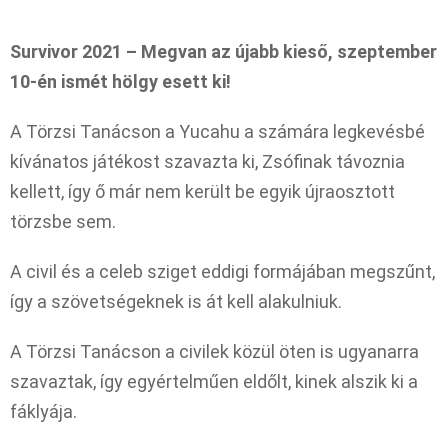
Survivor 2021 – Megvan az újabb kieső, szeptember
10-én ismét hölgy esett ki!
A Törzsi Tanácson a Yucahu a számára legkevésbé
kívánatos játékost szavazta ki, Zsófinak távoznia
kellett, így ő már nem került be egyik újraosztott
törzsbe sem.
A civil és a celeb sziget eddigi formájában megszűnt,
így a szövetségeknek is át kell alakulniuk.
A Törzsi Tanácson a civilek közül öten is ugyanarra
szavaztak, így egyértelműen eldőlt, kinek alszik ki a
fáklyája.