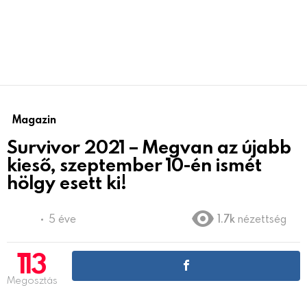
Magazin
Survivor 2021 – Megvan az újabb
kieső, szeptember 10-én ismét
hölgy esett ki!
5 éve
1.7k
nézettség
113
Megosztás