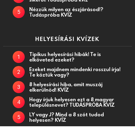
Nézzük milyen az észjárásod!?
Tudáspróba KVÍZ
HELYESÍRÁSI KVÍZEK
Tipikus helyesírási hibák! Te is
elköveted ezeket?
Ezeket majdnem mindenki rosszul írja!
Te köztük vagy?
8 helyesírási hiba, amit muszáj
elkerülnöd! KVÍZ
Hogy írjuk helyesen ezt a 8 magyar
településnevet? TUDÁSPRÓBA KVÍZ
LY vagy J? Mind a 8 szót tudod
helyesen? KVÍZ