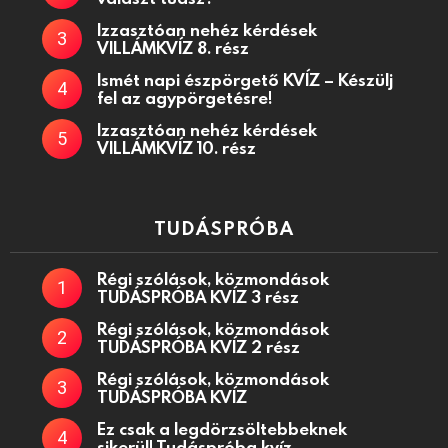
Izzasztóan nehéz kérdések
VILLÁMKVÍZ 8. rész
Ismét napi észpörgető KVÍZ – Készülj
fel az agypörgetésre!
Izzasztóan nehéz kérdések
VILLÁMKVÍZ 10. rész
TUDÁSPRÓBA
Régi szólások, közmondások
TUDÁSPRÓBA KVÍZ 3 rész
Régi szólások, közmondások
TUDÁSPRÓBA KVÍZ 2 rész
Régi szólások, közmondások
TUDÁSPRÓBA KVÍZ
Ez csak a legdörzsöltebbeknek
sikerül! Tudáspróba kvíz