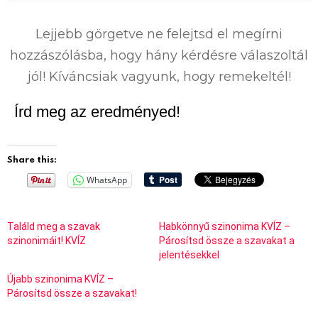
0
%
Lejjebb görgetve ne felejtsd el megírni
hozzászólásba, hogy hány kérdésre válaszoltál
jól! Kíváncsiak vagyunk, hogy remekeltél!
Írd meg az eredményed!
Share this:
WhatsApp
Találd meg a szavak
Habkönnyű szinonima KVÍZ –
szinonimáit! KVÍZ
Párosítsd össze a szavakat a
jelentésekkel
Újabb szinonima KVÍZ –
Párosítsd össze a szavakat!