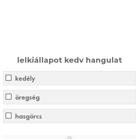
lelkiállapot kedv hangulat
kedély
öregség
hasgörcs
0%