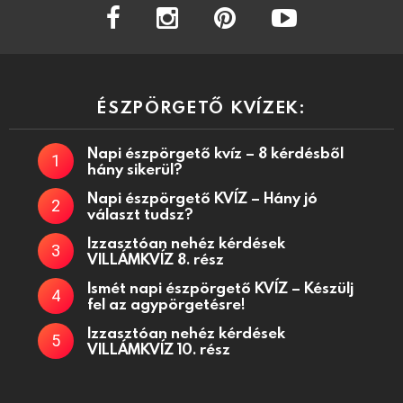
facebook
instagram
pinterest
youtube
ÉSZPÖRGETŐ KVÍZEK:
Napi észpörgető kvíz – 8 kérdésből
hány sikerül?
Napi észpörgető KVÍZ – Hány jó
választ tudsz?
Izzasztóan nehéz kérdések
VILLÁMKVÍZ 8. rész
Ismét napi észpörgető KVÍZ – Készülj
fel az agypörgetésre!
Izzasztóan nehéz kérdések
VILLÁMKVÍZ 10. rész