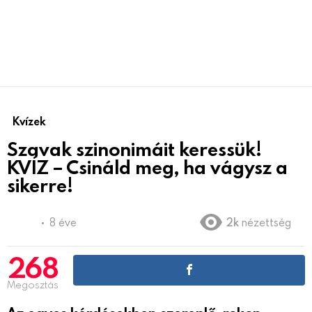
Kvízek
Szavak szinonimáit keressük!
KVÍZ – Csináld meg, ha vágysz a
sikerre!
8 éve
2k
nézettség
268
Megosztás