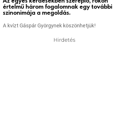
Az egyes kérdésekben szereplő, rokon
értelmű három fogalomnak egy további
szinonimája a megoldás.
A kvízt Gáspár Györgynek köszönhetjük!
Hirdetés