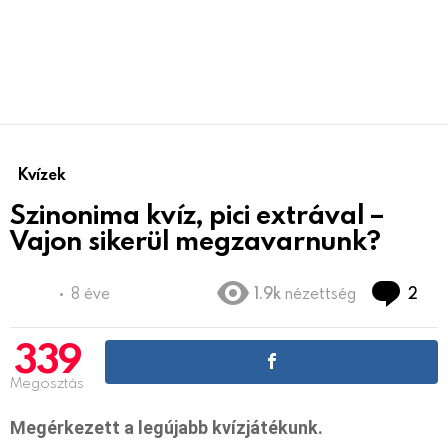
Kvízek
Szinonima kvíz, pici extrával –
Vajon sikerül megzavarnunk?
hoz
8 éve
1.9k
nézettség
2
339
Megosztás
Megérkezett a legújabb kvízjátékunk.