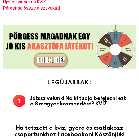
Újabb szinonima KVÍZ –
Párosítsd össze a szavakat!
LEGÚJABBAK:
Játssz velünk! Na ki tudja befejezni ezt
a 8 magyar közmondást? KVÍZ
Ha tetszett a kvíz, gyere és csatlakozz
csoportunkhoz Facebookon! Köszönjük!