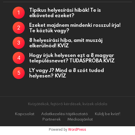
Tipikus helyesírási hibák! Te is
elköveted ezeket?
Ezeket majdnem mindenki rosszul írja!
Te köztük vagy?
8 helyesírási hiba, amit muszáj
elkerülnöd! KVÍZ
Hogy írjuk helyesen ezt a 8 magyar
településnevet? TUDÁSPRÓBA KVÍZ
LY vagy J? Mind a 8 szót tudod
helyesen? KVÍZ
Kvízjátékok, fejtörő kérdések, kvízek oldala
Kapcsolat
Adatkezelési tájékoztató
Küldj be kvízt!
Partnerek
Médiaajánlat
Powered by
WordPress