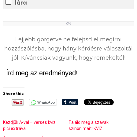
lára
0%
0
%
Lejjebb görgetve ne felejtsd el megírni
hozzászólásba, hogy hány kérdésre válaszoltál
jól! Kíváncsiak vagyunk, hogy remekeltél!
Írd meg az eredményed!
Share this:
WhatsApp
Kezdjük A-val – verses kvíz
Találd meg a szavak
pici extrával
szinonimáit! KVÍZ