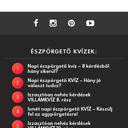
facebook
instagram
pinterest
youtube
ÉSZPÖRGETŐ KVÍZEK:
Napi észpörgető kvíz – 8 kérdésből
hány sikerül?
Napi észpörgető KVÍZ – Hány jó
választ tudsz?
Izzasztóan nehéz kérdések
VILLÁMKVÍZ 8. rész
Ismét napi észpörgető KVÍZ – Készülj
fel az agypörgetésre!
Izzasztóan nehéz kérdések