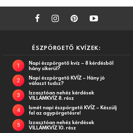
facebook
instagram
pinterest
youtube
ÉSZPÖRGETŐ KVÍZEK:
Napi észpörgető kvíz – 8 kérdésből
hány sikerül?
Napi észpörgető KVÍZ – Hány jó
választ tudsz?
Izzasztóan nehéz kérdések
VILLÁMKVÍZ 8. rész
Ismét napi észpörgető KVÍZ – Készülj
fel az agypörgetésre!
Izzasztóan nehéz kérdések
VILLÁMKVÍZ 10. rész