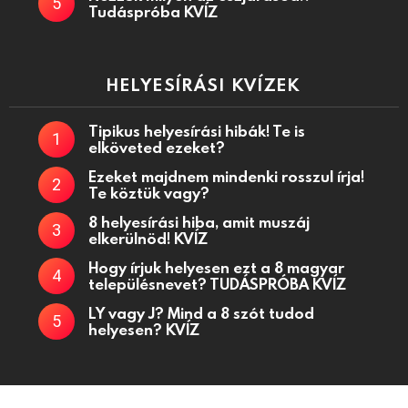
Tudáspróba KVÍZ
HELYESÍRÁSI KVÍZEK
Tipikus helyesírási hibák! Te is
elköveted ezeket?
Ezeket majdnem mindenki rosszul írja!
Te köztük vagy?
8 helyesírási hiba, amit muszáj
elkerülnöd! KVÍZ
Hogy írjuk helyesen ezt a 8 magyar
településnevet? TUDÁSPRÓBA KVÍZ
LY vagy J? Mind a 8 szót tudod
helyesen? KVÍZ