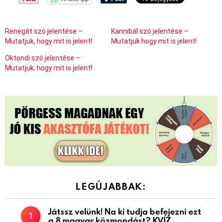
Renegát szó jelentése –
Kannibál szó jelentése –
Mutatjuk, hogy mit is jelent!
Mutatjuk hogy mit is jelent!
Oktondi szó jelentése –
Mutatjuk, hogy mit is jelent!
LEGÚJABBAK:
Játssz velünk! Na ki tudja befejezni ezt
a 8 magyar közmondást? KVÍZ