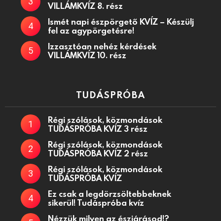
VILLÁMKVÍZ 8. rész
Ismét napi észpörgető KVÍZ – Készülj
fel az agypörgetésre!
Izzasztóan nehéz kérdések
VILLÁMKVÍZ 10. rész
TUDÁSPRÓBA
Régi szólások, közmondások
TUDÁSPRÓBA KVÍZ 3 rész
Régi szólások, közmondások
TUDÁSPRÓBA KVÍZ 2 rész
Régi szólások, közmondások
TUDÁSPRÓBA KVÍZ
Ez csak a legdörzsöltebbeknek
sikerül! Tudáspróba kvíz
Nézzük milyen az észjárásod!?