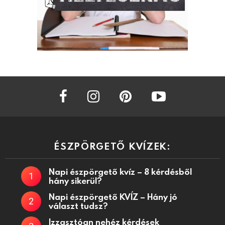
facebook
instagram
pinterest
youtube
ÉSZPÖRGETŐ KVÍZEK:
Napi észpörgető kvíz – 8 kérdésből
hány sikerül?
Napi észpörgető KVÍZ – Hány jó
választ tudsz?
Izzasztóan nehéz kérdések