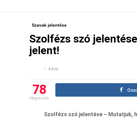
Szavak jelentése
Szolfézs szó jelentése
jelent!
4 éve
78
Oszd
Megosztás
Szolfézs szó jelentése – Mutatjuk, ho