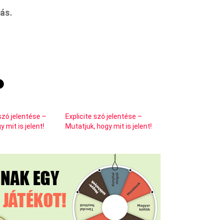
ás.
zó jelentése –
Explicite szó jelentése –
 mit is jelent!
Mutatjuk, hogy mit is jelent!