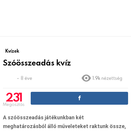
Kvízek
Szóösszeadás kvíz
8 éve
1.9k
nézettség
231
Megosztás
A szóösszeadás játékunkban két
meghatározásból álló műveleteket raktunk össze,