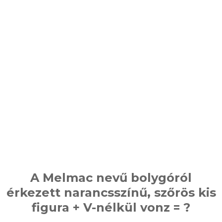
A Melmac nevű bolygóról
érkezett narancsszínű, szőrös kis
figura + V-nélkül vonz = ?