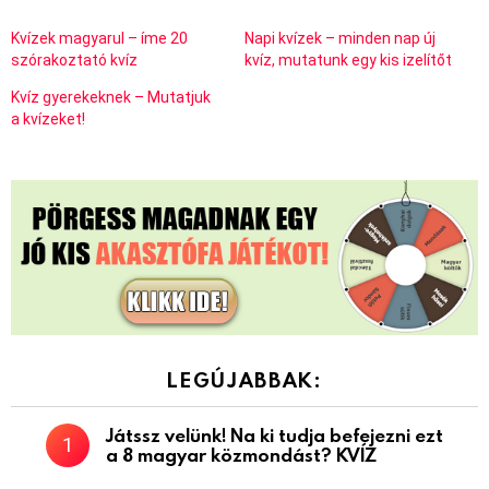
Kvízek magyarul – íme 20
Napi kvízek – minden nap új
szórakoztató kvíz
kvíz, mutatunk egy kis izelítőt
Kvíz gyerekeknek – Mutatjuk
a kvízeket!
LEGÚJABBAK:
Játssz velünk! Na ki tudja befejezni ezt
a 8 magyar közmondást? KVÍZ