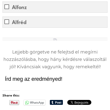
Alfonz
Alfréd
0%
0
%
Lejjebb görgetve ne felejtsd el megírni
hozzászólásba, hogy hány kérdésre válaszoltál
jól! Kíváncsiak vagyunk, hogy remekeltél!
Írd meg az eredményed!
Share this:
WhatsApp