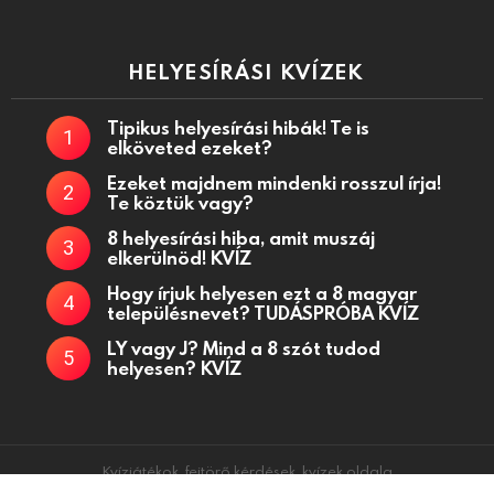
HELYESÍRÁSI KVÍZEK
Tipikus helyesírási hibák! Te is
elköveted ezeket?
Ezeket majdnem mindenki rosszul írja!
Te köztük vagy?
8 helyesírási hiba, amit muszáj
elkerülnöd! KVÍZ
Hogy írjuk helyesen ezt a 8 magyar
településnevet? TUDÁSPRÓBA KVÍZ
LY vagy J? Mind a 8 szót tudod
helyesen? KVÍZ
Kvízjátékok, fejtörő kérdések, kvízek oldala