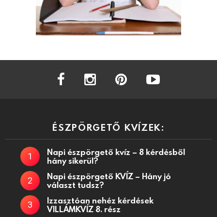
facebook
instagram
pinterest
youtube
ÉSZPÖRGETŐ KVÍZEK:
Napi észpörgető kvíz – 8 kérdésből
hány sikerül?
Napi észpörgető KVÍZ – Hány jó
választ tudsz?
Izzasztóan nehéz kérdések
VILLÁMKVÍZ 8. rész