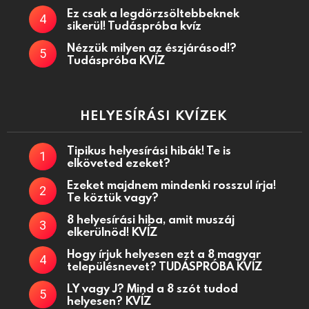
Ez csak a legdörzsöltebbeknek
sikerül! Tudáspróba kvíz
Nézzük milyen az észjárásod!?
Tudáspróba KVÍZ
HELYESÍRÁSI KVÍZEK
Tipikus helyesírási hibák! Te is
elköveted ezeket?
Ezeket majdnem mindenki rosszul írja!
Te köztük vagy?
8 helyesírási hiba, amit muszáj
elkerülnöd! KVÍZ
Hogy írjuk helyesen ezt a 8 magyar
településnevet? TUDÁSPRÓBA KVÍZ
LY vagy J? Mind a 8 szót tudod
helyesen? KVÍZ