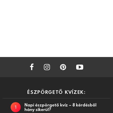
facebook
instagram
pinterest
youtube
ÉSZPÖRGETŐ KVÍZEK:
Napi észpörgető kvíz – 8 kérdésből
hány sikerül?