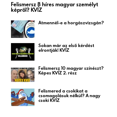
Felismersz 8 híres magyar személyt
képről? KVÍZ
Átmennél-e a horgászvizsgán?
Sokan már az első kérdést
elrontják! KVÍZ
Felismersz 10 magyar színészt?
Képes KVÍZ 2. rész
Felismered a csokikat a
csomagolásuk nélkül? A nagy
csoki KVÍZ