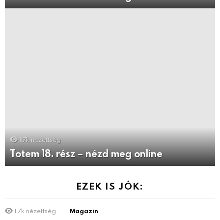
1.7k
nézettség
Totem 18. rész – nézd meg online
EZEK IS JÓK:
1.7k
nézettség
Magazin