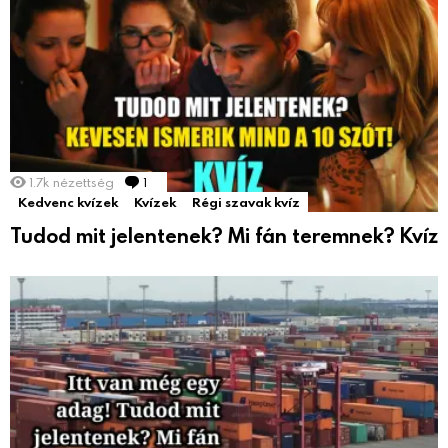
1.7k
nézettség
1
Comment
Kedvenc kvízek
Kvízek
Régi szavak kvíz
Tudod mit jelentenek? Mi fán teremnek? Kvíz