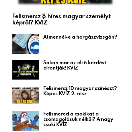
Felismersz 8 híres magyar személyt
képről? KVÍZ
Átmennél-e a horgászvizsgán?
Sokan már az első kérdést
elrontják! KVÍZ
Felismersz 10 magyar színészt?
Képes KVÍZ 2. rész
Felismered a csokikat a
csomagolásuk nélkül? A nagy
csoki KVÍZ