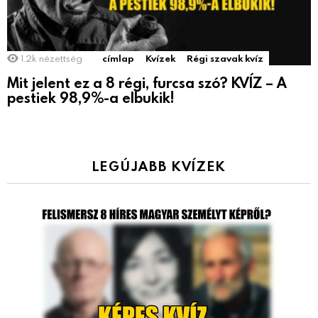
1.2k
nézettség
címlap
Kvízek
Régi szavak kvíz
Mit jelent ez a 8 régi, furcsa szó? KVÍZ – A
pestiek 98,9%-a elbukik!
LEGÚJABB KVÍZEK