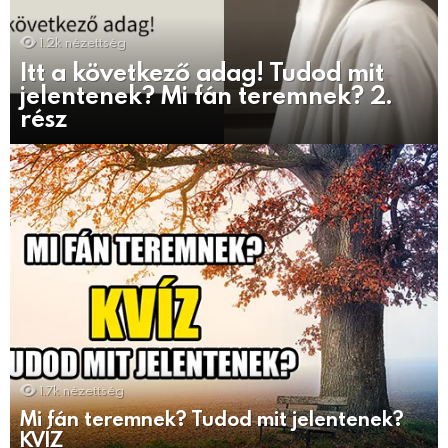
1.2k
nézettség
Itt a következő adag! Tudod mit
jelentenek? Mi fán teremnek? 2.
rész
1.7k
nézettség
Mi fán teremnek? Tudod mit jelentenek?
KVÍZ