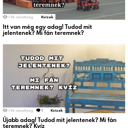
1.9k
nézettség
Kvízek
Itt van még egy adag! Tudod mit
jelentenek? Mi fán teremnek?
1.9k
nézettség
1
Comment
Kvízek
Újabb adag! Tudod mit jelentenek? Mi fán
teremnek? Kvíz