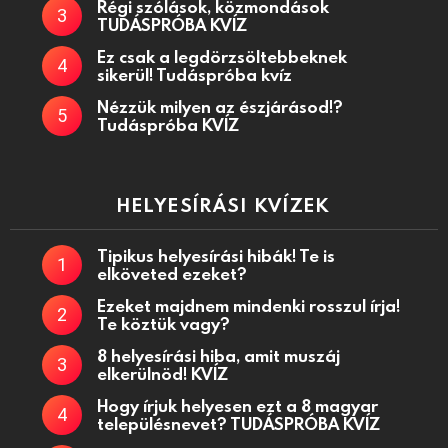
Régi szólások, közmondások
TUDÁSPRÓBA KVÍZ
Ez csak a legdörzsöltebbeknek
sikerül! Tudáspróba kvíz
Nézzük milyen az észjárásod!?
Tudáspróba KVÍZ
HELYESÍRÁSI KVÍZEK
Tipikus helyesírási hibák! Te is
elköveted ezeket?
Ezeket majdnem mindenki rosszul írja!
Te köztük vagy?
8 helyesírási hiba, amit muszáj
elkerülnöd! KVÍZ
Hogy írjuk helyesen ezt a 8 magyar
településnevet? TUDÁSPRÓBA KVÍZ