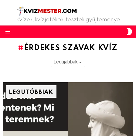
Kvízek, kvízjátékok, tesztek gyűjteménye
S
S
Menu
ÉRDEKES SZAVAK KVÍZ
LEGUTÓBBIAK