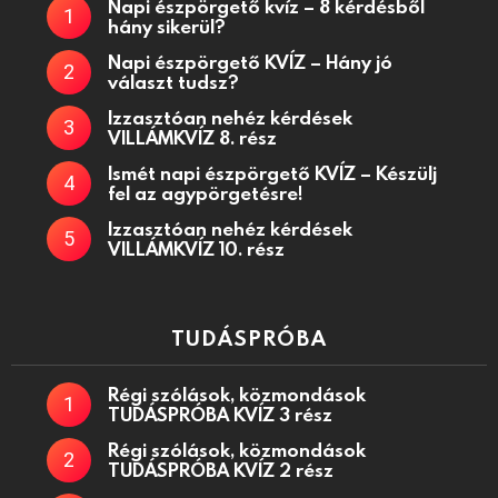
Napi észpörgető kvíz – 8 kérdésből
hány sikerül?
Napi észpörgető KVÍZ – Hány jó
választ tudsz?
Izzasztóan nehéz kérdések
VILLÁMKVÍZ 8. rész
Ismét napi észpörgető KVÍZ – Készülj
fel az agypörgetésre!
Izzasztóan nehéz kérdések
VILLÁMKVÍZ 10. rész
TUDÁSPRÓBA
Régi szólások, közmondások
TUDÁSPRÓBA KVÍZ 3 rész
Régi szólások, közmondások
TUDÁSPRÓBA KVÍZ 2 rész