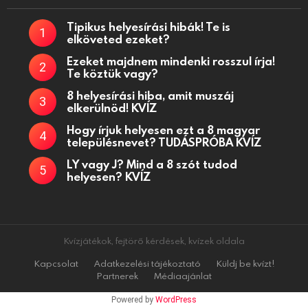
Tipikus helyesírási hibák! Te is
elköveted ezeket?
Ezeket majdnem mindenki rosszul írja!
Te köztük vagy?
8 helyesírási hiba, amit muszáj
elkerülnöd! KVÍZ
Hogy írjuk helyesen ezt a 8 magyar
településnevet? TUDÁSPRÓBA KVÍZ
LY vagy J? Mind a 8 szót tudod
helyesen? KVÍZ
Kvízjátékok, fejtörő kérdések, kvízek oldala
Kapcsolat
Adatkezelési tájékoztató
Küldj be kvízt!
Partnerek
Médiaajánlat
Powered by
WordPress