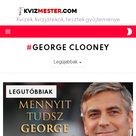
Kvízek, kvízjátékok, tesztek gyűjteménye
S
S
Menu
GEORGE CLOONEY
LEGUTÓBBIAK