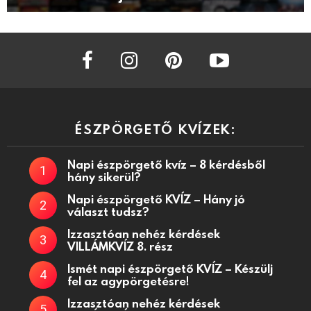
facebook
instagram
pinterest
youtube
ÉSZPÖRGETŐ KVÍZEK:
Napi észpörgető kvíz – 8 kérdésből
hány sikerül?
Napi észpörgető KVÍZ – Hány jó
választ tudsz?
Izzasztóan nehéz kérdések
VILLÁMKVÍZ 8. rész
Ismét napi észpörgető KVÍZ – Készülj
fel az agypörgetésre!
Izzasztóan nehéz kérdések