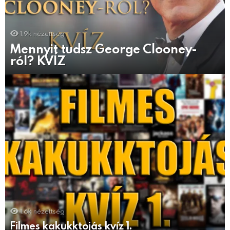
1.9k
nézettség
Mennyit tudsz George Clooney-
ról? KVÍZ
1.6k
nézettség
Filmes kakukktojás kvíz 1.