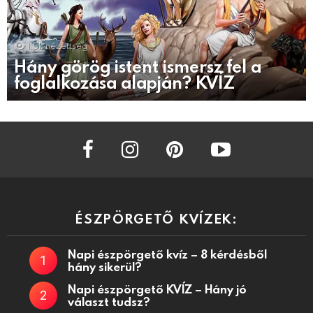
1.5k
nézettség
Hány görög istent ismersz fel a
foglalkozása alapján? KVÍZ
facebook
instagram
pinterest
youtube
ÉSZPÖRGETŐ KVÍZEK:
Napi észpörgető kvíz – 8 kérdésből
hány sikerül?
Napi észpörgető KVÍZ – Hány jó
választ tudsz?