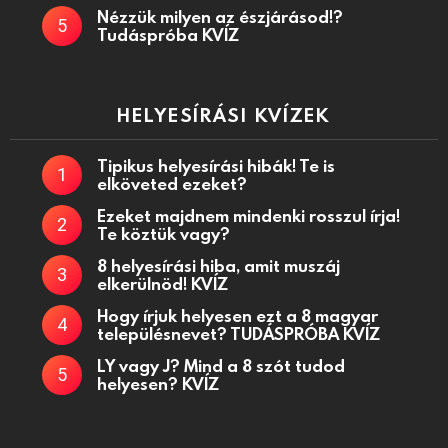
Nézzük milyen az észjárásod!?
Tudáspróba KVÍZ
HELYESÍRÁSI KVÍZEK
Tipikus helyesírási hibák! Te is
elköveted ezeket?
Ezeket majdnem mindenki rosszul írja!
Te köztük vagy?
8 helyesírási hiba, amit muszáj
elkerülnöd! KVÍZ
Hogy írjuk helyesen ezt a 8 magyar
településnevet? TUDÁSPRÓBA KVÍZ
LY vagy J? Mind a 8 szót tudod
helyesen? KVÍZ