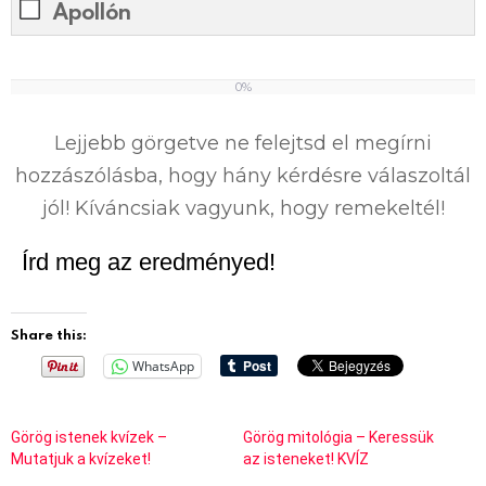
Apollón
0%
0
%
Lejjebb görgetve ne felejtsd el megírni
hozzászólásba, hogy hány kérdésre válaszoltál
jól! Kíváncsiak vagyunk, hogy remekeltél!
Írd meg az eredményed!
Share this:
WhatsApp
Görög istenek kvízek –
Görög mitológia – Keressük
Mutatjuk a kvízeket!
az isteneket! KVÍZ