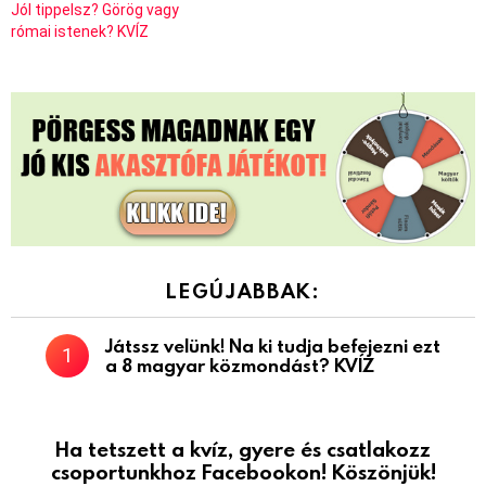
Jól tippelsz? Görög vagy
római istenek? KVÍZ
LEGÚJABBAK:
Játssz velünk! Na ki tudja befejezni ezt
a 8 magyar közmondást? KVÍZ
Ha tetszett a kvíz, gyere és csatlakozz
csoportunkhoz Facebookon! Köszönjük!