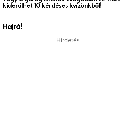
kiderülhet 10 kérdéses kvízünkből!
Hajrá!
Hirdetés