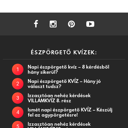
facebook
instagram
pinterest
youtube
ÉSZPÖRGETŐ KVÍZEK:
Napi észpörgető kvíz – 8 kérdésből
hány sikerül?
Napi észpörgető KVÍZ – Hány jó
választ tudsz?
Izzasztóan nehéz kérdések
VILLÁMKVÍZ 8. rész
Ismét napi észpörgető KVÍZ – Készülj
fel az agypörgetésre!
Izzasztóan nehéz kérdések