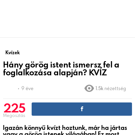
Kvízek
Hány görög istent ismersz fel a
foglalkozása alapján? KVÍZ
9 éve
1.5k
nézettség
225
Megosztás
Igazán könnyű kvízt hoztunk, már ha jártas
vagy a görög istenek világában! Ez most