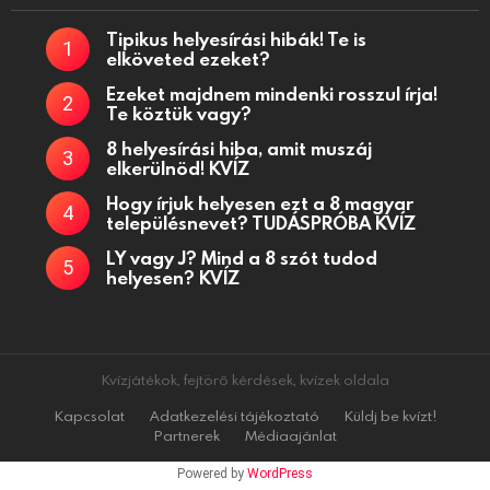
Tipikus helyesírási hibák! Te is
elköveted ezeket?
Ezeket majdnem mindenki rosszul írja!
Te köztük vagy?
8 helyesírási hiba, amit muszáj
elkerülnöd! KVÍZ
Hogy írjuk helyesen ezt a 8 magyar
településnevet? TUDÁSPRÓBA KVÍZ
LY vagy J? Mind a 8 szót tudod
helyesen? KVÍZ
Kvízjátékok, fejtörő kérdések, kvízek oldala
Kapcsolat
Adatkezelési tájékoztató
Küldj be kvízt!
Partnerek
Médiaajánlat
Powered by
WordPress