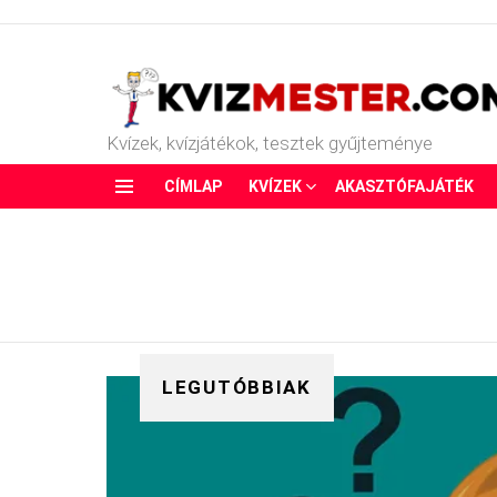
Kvízek, kvízjátékok, tesztek gyűjteménye
CÍMLAP
KVÍZEK
AKASZTÓFAJÁTÉK
Menu
LEGUTÓBBIAK