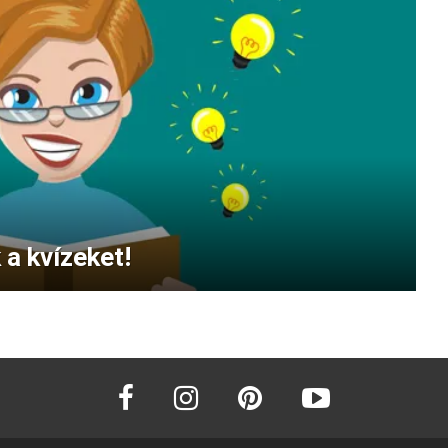
 a kvízeket!
facebook
instagram
pinterest
youtube