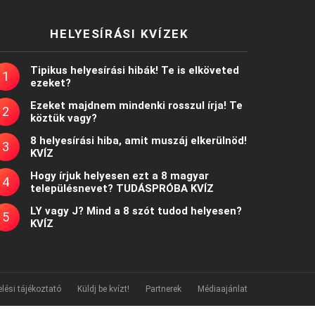
HELYESÍRÁSI KVÍZEK
Tipikus helyesírási hibák! Te is elköveted
ezeket?
Ezeket majdnem mindenki rosszul írja! Te
köztük vagy?
8 helyesírási hiba, amit muszáj elkerülnöd!
KVÍZ
Hogy írjuk helyesen ezt a 8 magyar
településnevet? TUDÁSPRÓBA KVÍZ
LY vagy J? Mind a 8 szót tudod helyesen?
KVÍZ
lési tájékoztató
Küldj be kvízt!
Partnerek
Médiaajánlat