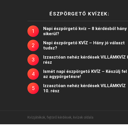
ÉSZPÖRGETŐ KVÍZEK:
Napi észpörgető kvíz – 8 kérdésből hány
sikerül?
Napi észpörgető KVÍZ – Hány jó választ
tudsz?
Izzasztóan nehéz kérdések VILLÁMKVÍZ 
rész
Ismét napi észpörgető KVÍZ – Készülj fel
az agypörgetésre!
Izzasztóan nehéz kérdések VILLÁMKVÍZ
10. rész
Kvízjátékok, fejtörő kérdések, kvízek oldala