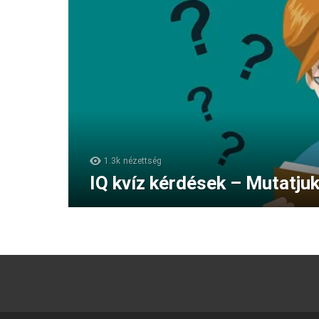
1.3k
nézettség
IQ kvíz kérdések – Mutatjuk