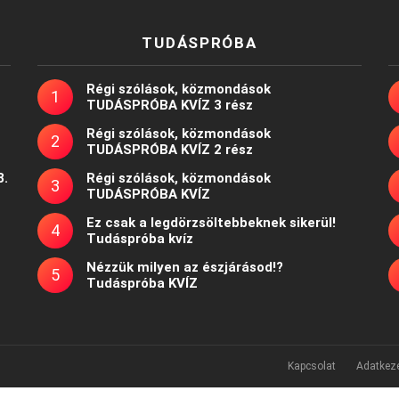
TUDÁSPRÓBA
Régi szólások, közmondások
TUDÁSPRÓBA KVÍZ 3 rész
Régi szólások, közmondások
TUDÁSPRÓBA KVÍZ 2 rész
8.
Régi szólások, közmondások
TUDÁSPRÓBA KVÍZ
Ez csak a legdörzsöltebbeknek sikerül!
Tudáspróba kvíz
Nézzük milyen az észjárásod!?
Tudáspróba KVÍZ
Kapcsolat
Adatkeze
Powered by
WordPress