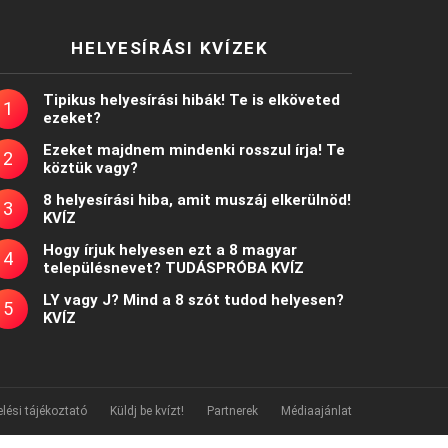
HELYESÍRÁSI KVÍZEK
Tipikus helyesírási hibák! Te is elköveted
ezeket?
Ezeket majdnem mindenki rosszul írja! Te
köztük vagy?
8 helyesírási hiba, amit muszáj elkerülnöd!
KVÍZ
Hogy írjuk helyesen ezt a 8 magyar
településnevet? TUDÁSPRÓBA KVÍZ
LY vagy J? Mind a 8 szót tudod helyesen?
KVÍZ
lési tájékoztató
Küldj be kvízt!
Partnerek
Médiaajánlat