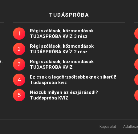
TUDÁSPRÓBA
Régi szólások, közmondások
TUDÁSPRÓBA KVÍZ 3 rész
Régi szólások, közmondások
TUDÁSPRÓBA KVÍZ 2 rész
8.
Régi szólások, közmondások
TUDÁSPRÓBA KVÍZ
Ez csak a legdörzsöltebbeknek sikerül!
Tudáspróba kvíz
Nézzük milyen az észjárásod!?
Tudáspróba KVÍZ
Kapcsolat
Adatkeze
Powered by
WordPress