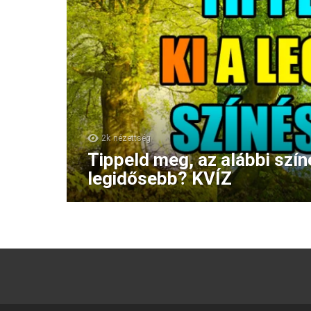
2k
nézettség
Tippeld meg, az alábbi szín
legidősebb? KVÍZ