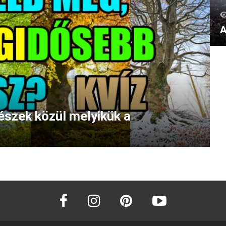
A
észek közül melyikük a
facebook
instagram
pinterest
youtube