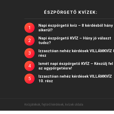
ÉSZPÖRGETŐ KVÍZEK:
Napi észpörgető kvíz – 8 kérdésből hány
sikerül?
Napi észpörgető KVÍZ – Hány jó választ
tudsz?
Izzasztóan nehéz kérdések VILLÁMKVÍZ 
rész
Ismét napi észpörgető KVÍZ – Készülj fel
az agypörgetésre!
Izzasztóan nehéz kérdések VILLÁMKVÍZ
10. rész
Kvízjátékok, fejtörő kérdések, kvízek oldala