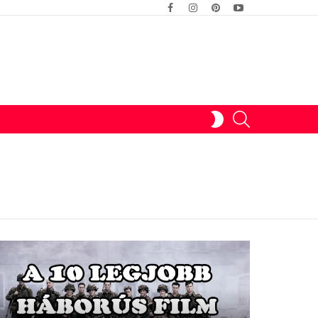
facebook
instagram
pinterest
youtube
SWITCH
SEARCH
SKIN