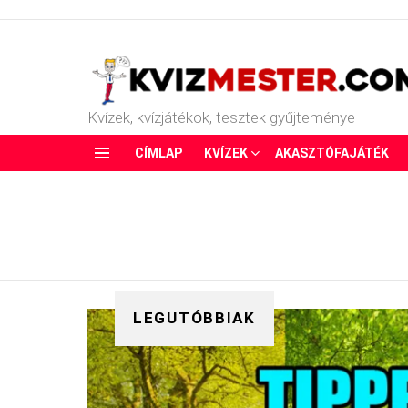
Kvízek, kvízjátékok, tesztek gyűjteménye
CÍMLAP
KVÍZEK
AKASZTÓFAJÁTÉK
Menu
LEGUTÓBBIAK