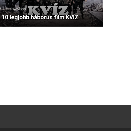
1.9k
nézettség
 10 legjobb háborús film KVÍZ